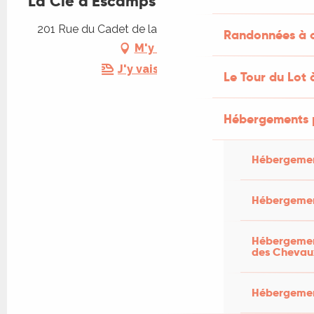
La Clé d'Escamps
201 Rue du Cadet de la Roze, 46230 Escamps
Randonnées à c
M'y rendre
J'y vais en train !
Le Tour du Lot 
Hébergements 
Hébergemen
Hébergemen
Hébergement
des Chevau
Hébergement