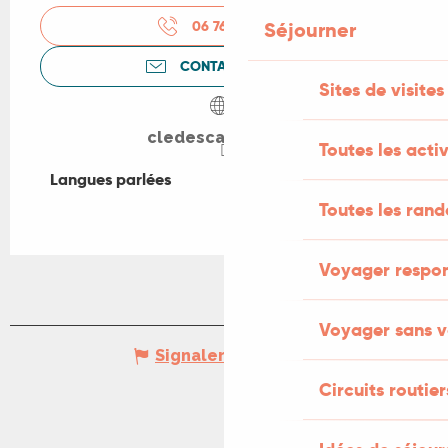
Séjourner
06 76 47 51
▒▒
CONTACTEZ-NOUS
Sites de visites
cledescamps.com
Toutes les activ
Langues parlées
Langues parlées
Toutes les ran
Voyager respo
Voyager sans v
Signaler une erreur
Circuits routier