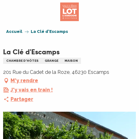
Aller
au
contenu
principal
Accueil
La Clé d'Escamps
La Clé d'Escamps
CHAMBRE D'HÔTES
GRANGE
MAISON
201 Rue du Cadet de la Roze, 46230 Escamps
M'y rendre
J'y vais en train !
Partager