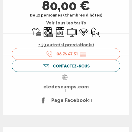
80,00 €
Deux personnes (Chambres d'hôtes)
Voir tous les tarifs
Draps et linge
Lave linge
Lave vaisselle
Télévision
WiFi
Jeux pour enfants 
+ 33 autre(s) prestation(s)
06 76 47 51
▒▒
CONTACTEZ-NOUS
cledescamps.com
Page Facebook
Description