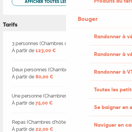
Produits du ter
AFFICHER TOUTES LES PRESTATIONS
Bouger
Tarifs
Randonner à v
Tarifs 2026
3 personnes (Chambres d'hôtes)
À partir de
123,00 €
Randonner à vé
Deux personnes (Chambres d'hôtes)
Randonner à V
À partir de
80,00 €
Toutes les peti
Une personne (Chambres d'hôtes)
À partir de
75,00 €
Se baigner en e
Repas (Chambres d'hôtes)
Naviguer en c
À partir de
22,00 €