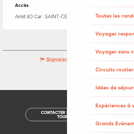
Accès
Accès
Toutes les ran
Arrêt liO Car : SAINT-CERE - Bourg à 370m
Voyager respo
Voyager sans v
Signaler une erreur
Circuits routier
Idées de séjou
Expériences à 
CONTACTER UN OFFICE DE
TOURISME
Grands Evènem