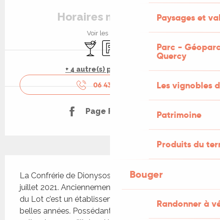
Ouverture et coordonnées
Horaires non définis
Paysages et val
Voir les horaires
Bar / Buvette
Parking
Animaux acceptés
Parc - Géoparc
Quercy
+ 4 autre(s) prestation(s)
Les vignobles d
06 43 80 81
▒▒
Page Facebook
Patrimoine
Produits du ter
Description
Bouger
La Confrérie de Dionysos est ouverte depuis 
juillet 2021. Anciennement appelé le Petit Opéra 
du Lot c’est un établissement qui a connu de 
Randonner à v
belles années. Possédant une salle de spectacle, 