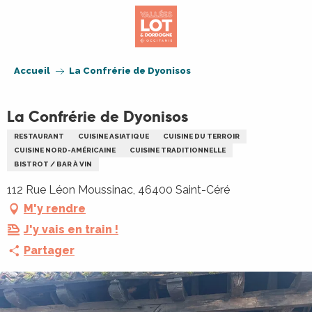
Aller
au
contenu
principal
Accueil
La Confrérie de Dyonisos
La Confrérie de Dyonisos
RESTAURANT
CUISINE ASIATIQUE
CUISINE DU TERROIR
CUISINE NORD-AMÉRICAINE
CUISINE TRADITIONNELLE
BISTROT / BAR À VIN
112 Rue Léon Moussinac, 46400 Saint-Céré
M'y rendre
J'y vais en train !
Partager