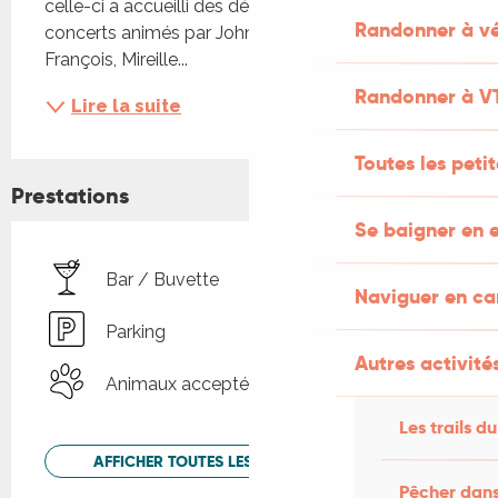
celle-ci a accueilli des défilés de mode, des 
Randonner à vé
concerts animés par Johnny Halliday, Claude 
François, Mireille...
Randonner à V
Lire la suite
Toutes les peti
Prestations
Se baigner en e
Bar / Buvette
Naviguer en c
Parking
Autres activités
Animaux acceptés
Les trails du
AFFICHER TOUTES LES PRESTATIONS
Pêcher dans