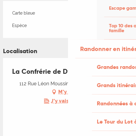
Escape game
Carte bleue
Top 10 des a
Espèce
famille
Randonner en itiné
Localisation
Grandes rando
La Confrérie de Dyonisos
112 Rue Léon Moussinac, 46400 Saint-Céré
Grands itinérai
M'y rendre
J'y vais en train !
Randonnées à c
Le Tour du Lot 