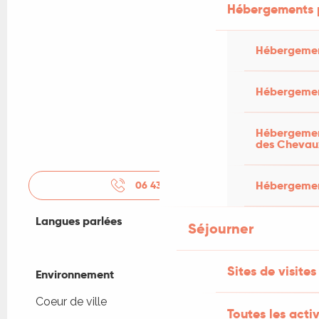
Hébergements 
Hébergemen
Hébergemen
Hébergement
des Chevau
Hébergement
06 43 80 81
▒▒
Langues parlées
Langues parlées
Séjourner
Sites de visites
Environnement
Environnement
Coeur de ville
Toutes les activ