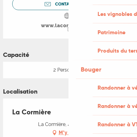
CONTACTEZ-NOUS
Les vignobles d
www.lacormiere.com
Patrimoine
Produits du ter
Capacité
Bouger
2 Personne(s)
Randonner à v
Localisation
Randonner à vé
La Cormière
Randonner à V
La Cormière, 46100 Béduer
M'y rendre