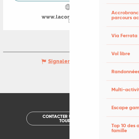
Accrobranch
www.lacormiere.com
parcours ac
Via Ferrata
Vol libre
Signaler une erreur
Randonnées
Multi-activi
Escape game
CONTACTER UN OFFICE DE
TOURISME
Top 10 des a
famille