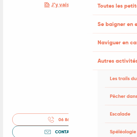
J'y vais en train !
Toutes les peti
Se baigner en e
Naviguer en c
Autres activités
Les trails du
Pêcher dans
Escalade
06 86 64 77
▒▒
Spéléologie
CONTACTEZ-NOUS