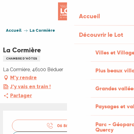
Aller
au
Accueil
contenu
principal
Accueil
La Cormière
Découvrir le Lot
La Cormière
Villes et Villag
CHAMBRE D'HÔTES
La Cormière, 46100 Béduer
Plus beaux vill
M'y rendre
J'y vais en train !
Grandes vallée
Partager
Paysages et val
Ouverture et coordonnées
Parc - Géoparc
06 86 64 77
▒▒
Quercy