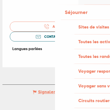
Séjourner
Sites de visites
APPELER
CONTACTEZ-NOUS
Toutes les activ
Langues parlées
Langues parlées
Toutes les ran
Voyager respo
Voyager sans v
Signaler une erreur
Circuits routier