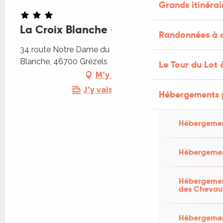
Grands itinérai
La Croix Blanche - La Maison
Randonnées à c
34 route Notre Dame du Remède, La Croix
Blanche, 46700 Grézels
Le Tour du Lot 
M'y rendre
J'y vais en train !
Hébergements 
Hébergemen
Hébergemen
Hébergement
des Chevau
Hébergement