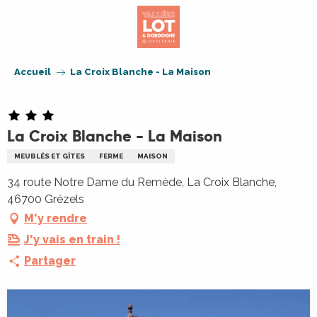
Aller
au
contenu
principal
Accueil
La Croix Blanche - La Maison
La Croix Blanche - La Maison
MEUBLÉS ET GÎTES
FERME
MAISON
34 route Notre Dame du Remède, La Croix Blanche,
46700 Grézels
M'y rendre
J'y vais en train !
Partager