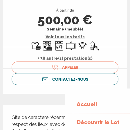
Ouverture et coordonnées
À partir de
500,00 €
Semaine (meublé)
Voir tous les tarifs
Draps et linge
Lave linge
Lave vaisselle
Télévision
WiFi
Jeux pour enfants 
+ 38 autre(s) prestation(s)
APPELER
CONTACTEZ-NOUS
Accueil
Description
Gîte de caractère récemment restauré, dans le 
Découvrir le Lot
respect des lieux, avec des matériaux nobles, La 