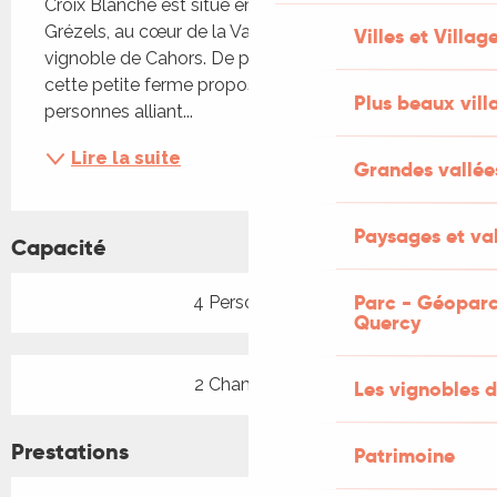
Croix Blanche est situé en bordure du village de 
Grézels, au cœur de la Vallée du Lot et du 
Villes et Villag
vignoble de Cahors. De part sa configuration, 
cette petite ferme propose un accueil pour 2 à 8 
Plus beaux vill
personnes alliant...
Lire la suite
Grandes vallée
Paysages et val
Capacité
Parc - Géoparc
4 Personne(s)
Quercy
2 Chambre(s)
Les vignobles d
Prestations
Patrimoine