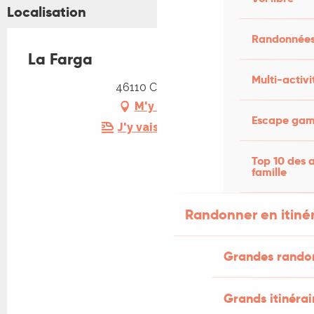
Localisation
Randonnées
La Farga
Multi-activi
46110 Carennac
M'y rendre
Escape game
J'y vais en train !
Top 10 des a
famille
Randonner en itiné
Grandes rando
Grands itinérai