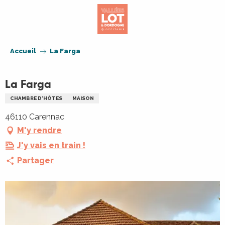
Aller
au
contenu
principal
Accueil
La Farga
La Farga
CHAMBRE D'HÔTES
MAISON
46110 Carennac
M'y rendre
J'y vais en train !
Partager