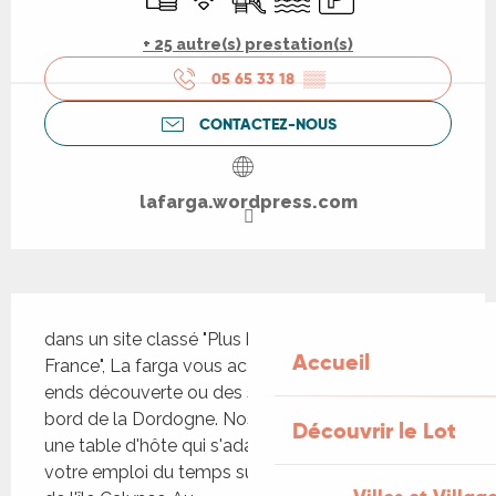
+ 25 autre(s) prestation(s)
05 65 33 18
▒▒
CONTACTEZ-NOUS
lafarga.wordpress.com
Description
dans un site classé "Plus beaux villages de 
Accueil
France", La farga vous accueille pour des week-
ends découverte ou des séjours en famille au 
bord de la Dordogne. Nos vous proposons aussi 
Découvrir le Lot
une table d'hôte qui s'adaptera à vos envies ou 
votre emploi du temps sur notre terrasse en face 