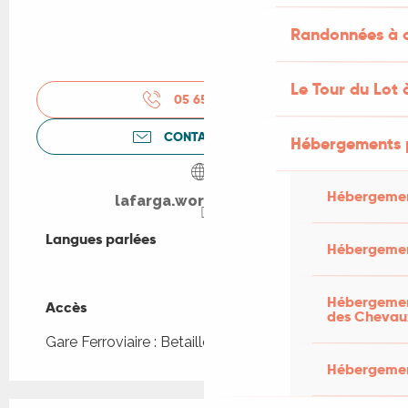
Randonnées à c
Le Tour du Lot 
05 65 33 18
▒▒
CONTACTEZ-NOUS
Hébergements 
Hébergemen
lafarga.wordpress.com
Langues parlées
Langues parlées
Hébergemen
Hébergement
Accès
Accès
des Chevau
Gare Ferroviaire : Betaille à 5km
Hébergement