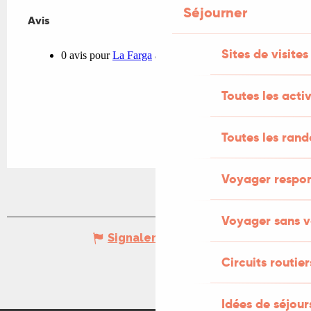
Séjourner
Avis
Avis
Sites de visites
Toutes les activ
Toutes les ran
Voyager respo
Voyager sans v
Signaler une erreur
Circuits routier
Idées de séjou