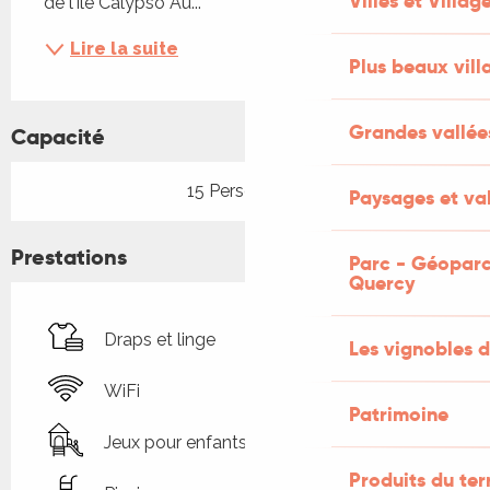
Villes et Villag
de l'île Calypso Au...
Lire la suite
Plus beaux vill
Grandes vallée
Capacité
15 Personne(s)
Paysages et val
Prestations
Parc - Géoparc
Quercy
Draps et linge
Les vignobles d
WiFi
Patrimoine
Jeux pour enfants / Espace jeux
Produits du ter