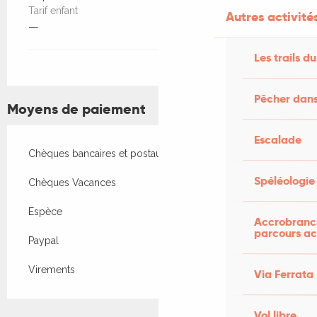
Tarif enfant
Autres activités
—
Les trails du
Pêcher dans
Moyens de paiement
Escalade
Chèques bancaires et postaux
Spéléologie
Chèques Vacances
Espèce
Accrobranch
parcours ac
Paypal
Virements
Via Ferrata
Vol libre