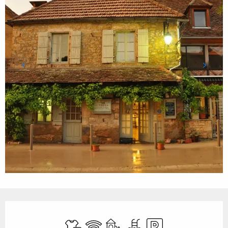
Ouverture et coordonnées
Draps et linge
WiFi
Jeux pour enfants / Espace jeux
Piscine
Parking