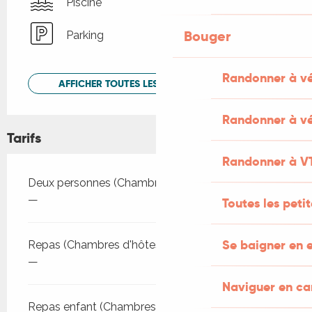
Piscine
Bouger
Parking
Randonner à v
AFFICHER TOUTES LES PRESTATIONS
Randonner à vé
Tarifs
Randonner à V
Tarifs 2026
Deux personnes (Chambres d'hôtes)
—
Toutes les peti
Se baigner en e
Repas (Chambres d'hôtes)
—
Naviguer en c
Repas enfant (Chambres d'hôtes)