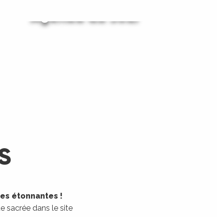
Agenda du Jour
Agenda du Week-End
LIRE LA SUITE
LIRE LA SUITE
S
les étonnantes !
 sacrée dans le site