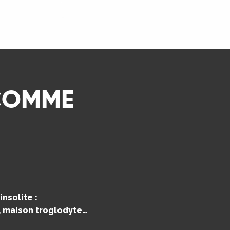
LIRE LA SUITE
 COMME
nsolite :
e, maison troglodyte…