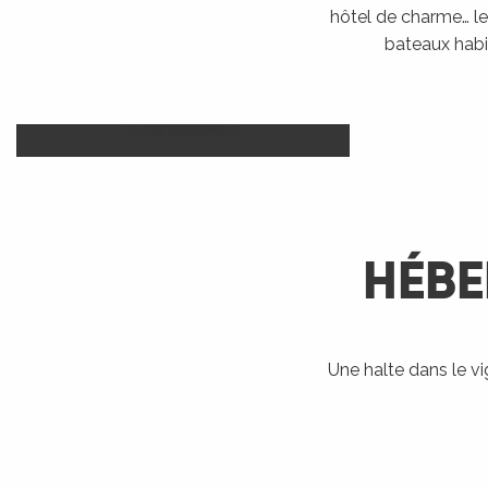
hôtel de charme… le 
bateaux habi
Camp
Hôtels
LIRE LA SUITE
HÉBE
R
ts
Une halte dans le v
Bateaux
Accueil Vélo
Ra
habitables
rs
LIRE LA SUITE