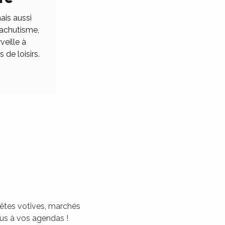
ais aussi
rachutisme,
veille à
 de loisirs.
 fêtes votives, marchés
tous à vos agendas !