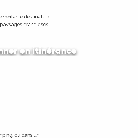
 véritable destination
s paysages grandioses.
ner en itinérance
 en car et en train
amping, ou dans un