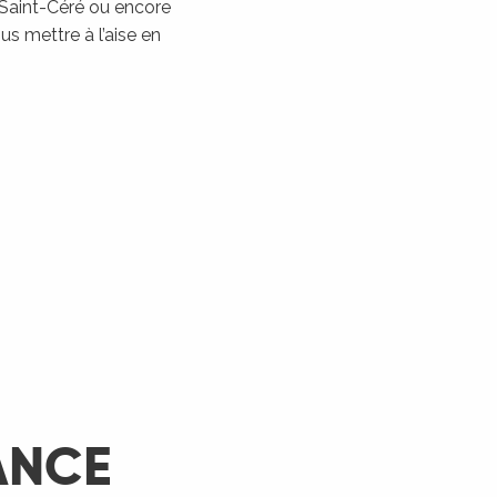
 Saint-Céré ou encore
Les Montgolfiades à
s mettre à l’aise en
Rocamadour
Rocamadour
LIRE LA SUITE
ANCE