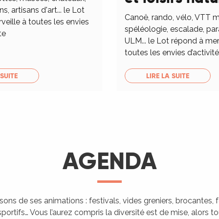
ns, artisans d'art... le Lot
Canoë, rando, vélo, VTT m
eille à toutes les envies
spéléologie, escalade, pa
te
ULM... le Lot répond à mer
toutes les envies d’activités
 SUITE
LIRE LA SUITE
AGENDA
isons de ses animations : festivals, vides greniers, brocantes,
portifs… Vous l’aurez compris la diversité est de mise, alors 