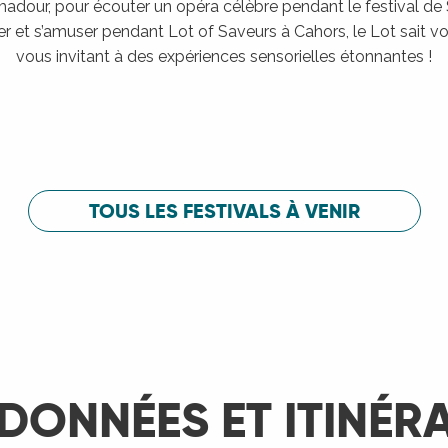
adour, pour écouter un opéra célèbre pendant le festival de
er et s’amuser pendant Lot of Saveurs à Cahors, le Lot sait vou
vous invitant à des expériences sensorielles étonnantes !
Festival de Saint-Céré
c
Festival de 
LIRE LA SUITE
LIRE LA SUITE
TOUS LES FESTIVALS À VENIR
DONNÉES ET ITINÉR