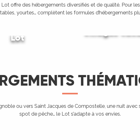
Lot offre des hébergements diversifiés et de qualité. Pour les
tables, yourtes… complètent les formules d’hébergements plu
ing dans le
Villages vac
Lot
Gîtes et locations
LIRE LA SUITE
LIRE LA SUITE
LIRE LA SUITE
RGEMENTS THÉMAT
Hébergement
proposant
l’accueil des
ignoble ou vers Saint Jacques de Compostelle, une nuit avec 
Aires de
Hé
spot de pêche… le Lot s’adapte à vos envies.
ndo Etape
Chevaux
campings-car
ra
LIRE LA SUITE
LIRE LA SUITE