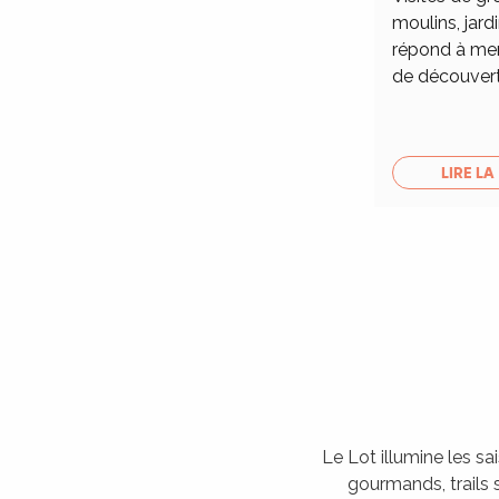
moulins, jardi
répond à merv
de découver
LIRE LA
Le Lot illumine les sa
gourmands, trails s