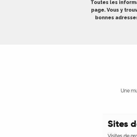
Toutes les inform
ches,
page. Vous y trouv
 et
bonnes adresses 
car
ues
a
ents
es
ents
es
ités
Une mul
ames
piste
Sites d
 faire
Visites de gr