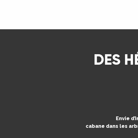
ns
LIRE LA SUITE
ue
DES H
Envie d’
cabane dans les arbr