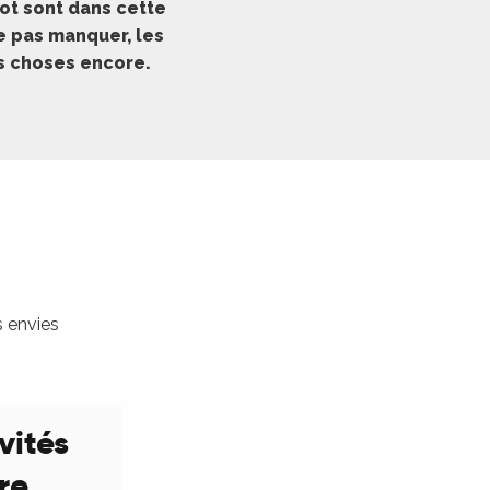
ot sont dans cette
ne pas manquer, les
es choses encore.
s envies
vités
ure