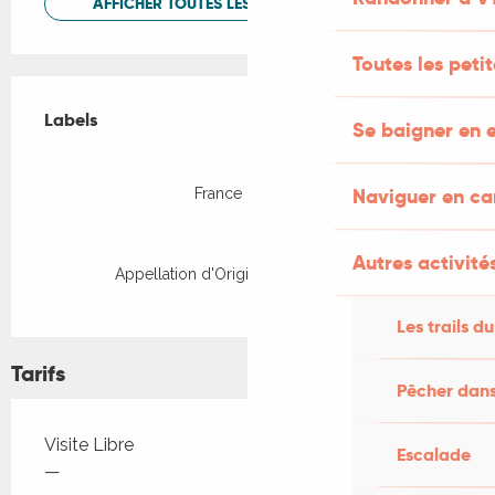
AFFICHER TOUTES LES PRESTATIONS
Toutes les peti
Offres de prestations
Labels
Labels
Se baigner en e
Naviguer en c
France Passion
Autres activités
Appellation d'Origine Protégée (AOP)
Les trails du
Tarifs
Pêcher dans
Tarifs 2026
Visite Libre
Escalade
—