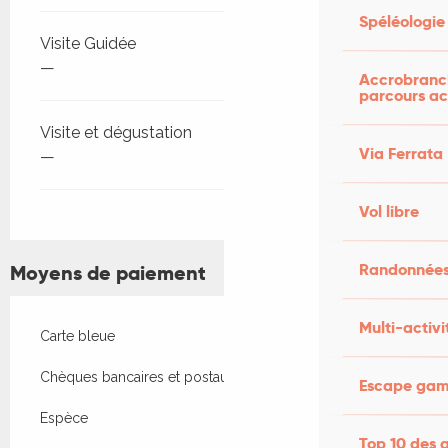
Spéléologie
Visite Guidée
—
Accrobranch
parcours ac
Visite et dégustation
Via Ferrata
—
Vol libre
Randonnées
Moyens de paiement
Multi-activi
Carte bleue
Chèques bancaires et postaux
Escape game
Espèce
Top 10 des a