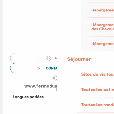
Hébergemen
Hébergement
des Chevau
Hébergement
APPELER
Séjourner
CONTACTEZ-NOUS
Sites de visites
www.fermedumasdethomas.fr
Toutes les activ
Langues parlées
Langues parlées
Toutes les ran