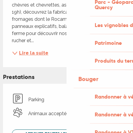
Parc - Géoparc
chèvres et chevrettes, assistez à la traîte (17h30-
Quercy
19h), découvrez la fabrication de nos différents 
fromages dont le Rocamadour AOP à l'aide de 
Les vignobles d
panneaux explicatifs, baladez-vous autour de la 
ferme pour découvrir nos autres productions : le 
rucher et...
Patrimoine
Lire la suite
Produits du ter
Prestations
Bouger
Randonner à v
Parking
Animaux acceptés
Randonner à vé
Randonner à V