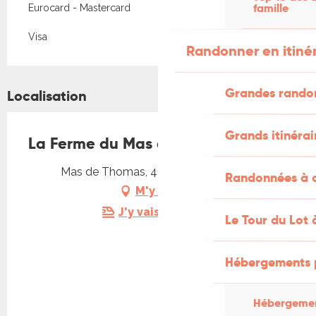
famille
Eurocard - Mastercard
Visa
Randonner en itiné
Grandes rando
Localisation
Grands itinérai
La Ferme du Mas de Thomas
Mas de Thomas, 46160 Saint-Sulpice
Randonnées à c
M'y rendre
J'y vais en train !
Le Tour du Lot 
Hébergements 
Hébergemen