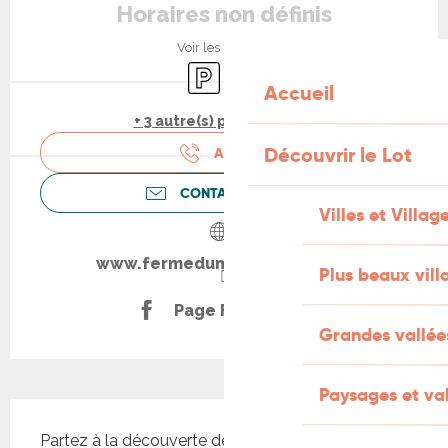
Horaires non définis
Voir les horaires
Parking
Animaux acceptés
Accueil
+ 3 autre(s) prestation(s)
Découvrir le Lot
APPELER
CONTACTEZ-NOUS
Villes et Villag
www.fermedumasdethomas.fr
Plus beaux vill
Page Facebook
Grandes vallée
Paysages et val
Description
Partez à la découverte de notre élevage de 300 