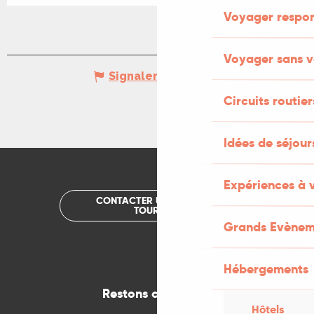
Voyager respo
Voyager sans v
Signaler une erreur
Circuits routier
Idées de séjou
Expériences à 
CONTACTER UN OFFICE DE
TOURISME
Grands Evènem
Hébergements
Restons connectés
Hôtels