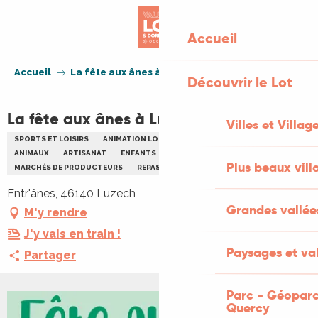
Aller
au
Accueil
contenu
principal
Accueil
La fête aux ânes à Luzech
Découvrir le Lot
La fête aux ânes à Luzech
Villes et Villag
SPORTS ET LOISIRS
ANIMATION LOCALE
EVÉNEMENT JEUNE PUBLIC
ANIMAUX
ARTISANAT
ENFANTS
FAMILLE
Plus beaux vill
MARCHÉS DE PRODUCTEURS
REPAS
Entr'ânes, 46140 Luzech
Grandes vallée
M'y rendre
J'y vais en train !
Paysages et val
Partager
Parc - Géoparc
Quercy