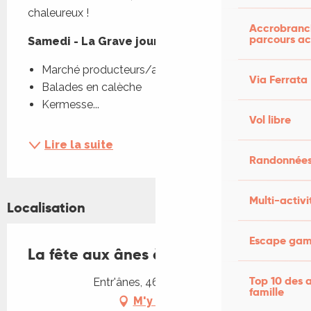
chaleureux !
Accrobranch
parcours ac
Samedi - La Grave journée familiale
Marché producteurs/artisans
Via Ferrata
Balades en calèche
Kermesse...
Vol libre
Lire la suite
Randonnées
Multi-activi
Localisation
Escape game
La fête aux ânes à Luzech
Top 10 des a
Entr'ânes, 46140 Luzech
famille
M'y rendre