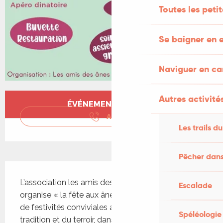
Toutes les peti
Se baigner en e
Naviguer en c
Ouverture et coordonnées
Autres activités
ÉVÉNEMENT TERMINÉ
APPELER
Les trails du
Pêcher dans
Description
L’association les amis des ânes de Luzech 
Escalade
organise « la fête aux ânes » à Luzech. Trois jours 
de festivités conviviales autour des ânes, de la 
Spéléologie
tradition et du terroir, dans un esprit rural et 