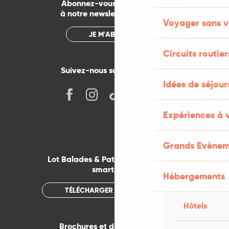
Abonnez-vous gratuitement
à notre newsletter mensuelle
Voyager sans v
JE M'ABONNE
Circuits routier
Suivez-nous sur les réseaux !
Idées de séjou
Expériences à 
Grands Evènem
Lot Balades & Patrimoines sur votre
smartphone
Hébergements
TÉLÉCHARGER L'APPLICATION
Hôtels
Brochures et documentations