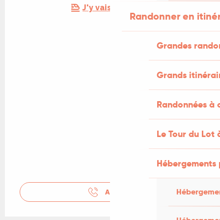
J'y vais en train !
Randonner en itiné
Grandes rando
Grands itinérai
Randonnées à c
Le Tour du Lot 
Hébergements 
Hébergemen
APPELER