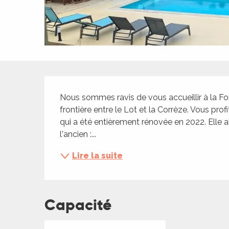
ches,
 et
car
ues
a
Description
ents
Nous sommes ravis de vous accueillir à la For
es
frontière entre le Lot et la Corrèze. Vous pr
qui a été entièrement rénovée en 2022. Elle a
ents
l'ancien :...
es
ités
Lire la suite
ames
piste
Capacité
 faire