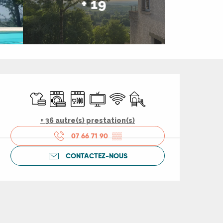
+ 19
Ouverture et coord
Draps et linge
Lave linge
Lave vaisselle
Télévision
WiFi
Jeux pour enfants / Espac
+ 36 autre(s) prestation(s)
07 66 71 90
▒▒
CONTACTEZ-NOUS