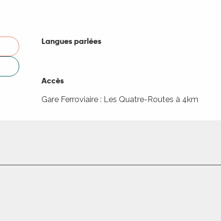
Langues parlées
Langues parlées
Accès
Accès
Gare Ferroviaire : Les Quatre-Routes à 4km