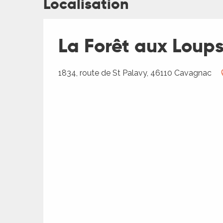
Localisation
La Forêt aux Loup
1834, route de St Palavy, 46110 Cavagnac
R
ts
rs
ns