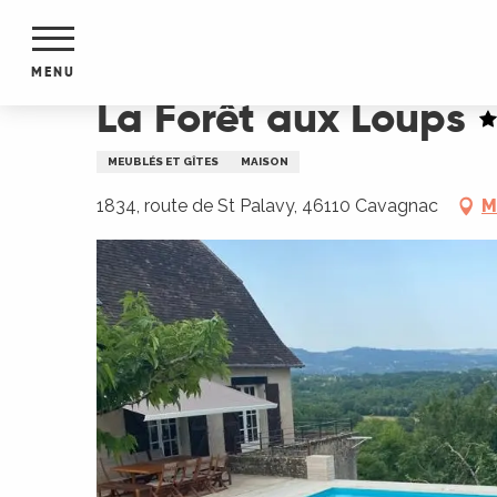
Aller
Accueil
La Forêt aux Loups
au
contenu
MENU
principal
La Forêt aux Loups
NTS
MENTS
MEUBLÉS ET GÎTES
MAISON
S
URS
1834, route de St Palavy, 46110 Cavagnac
M
du Lot
dans
s le
e