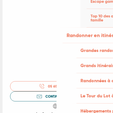
Escape game
Top 10 des a
famille
Randonner en itiné
Grandes rando
Grands itinérai
Randonnées à c
05 65 33 62
▒▒
Le Tour du Lot 
CONTACTEZ-NOUS
Hébergements 