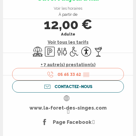
Voir les horaires
À partir de
12,00 €
Adulte
Voir tous les tarifs
Aire de pique nique
Parking
Toilettes
Accès handicapés
Accessibilité
Bar / Buvette
+ 7 autre(s) prestation(s)
05 65 33 62
▒▒
CONTACTEZ-NOUS
www.la-foret-des-singes.com
Page Facebook