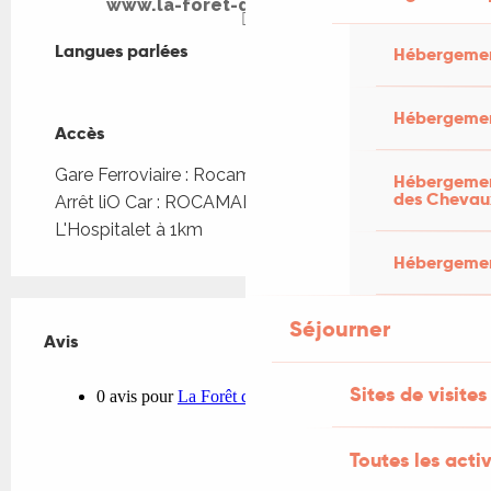
www.la-foret-des-singes.com
Langues parlées
Langues parlées
Hébergemen
Hébergemen
Accès
Accès
Gare Ferroviaire : Rocamadour - Padirac à 3km
Hébergement
des Chevau
Arrêt liO Car : ROCAMADOUR - Bourg
L'Hospitalet à 1km
Hébergement
Séjourner
Avis
Avis
Sites de visites
Toutes les activ