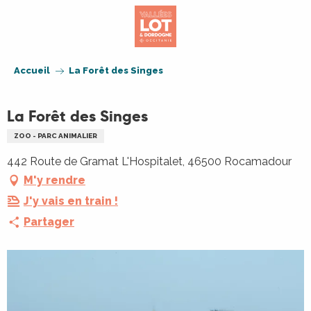
Aller
au
contenu
principal
Accueil
La Forêt des Singes
La Forêt des Singes
ZOO - PARC ANIMALIER
442 Route de Gramat L'Hospitalet, 46500 Rocamadour
M'y rendre
J'y vais en train !
Partager