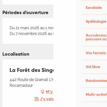
Escalade
Périodes d'ouverture
Spéléologie
Du 21 mars 2026 au 1 novembre 2026
Du 7 novembre 2026 au 8 novembre 2026
Accrobranch
parcours ac
Via Ferrata
Localisation
Vol libre
La Forêt des Singes
442 Route de Gramat L'Hospitalet, 46500
Randonnées
Rocamadour
M'y rendre
Multi-activi
J'y vais en train !