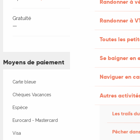
Randonner à vé
Gratuité
Randonner à V
—
Toutes les peti
Se baigner en e
Moyens de paiement
Naviguer en c
Carte bleue
Autres activités
Chèques Vacances
Espèce
Les trails du
Eurocard - Mastercard
Pêcher dans
Visa