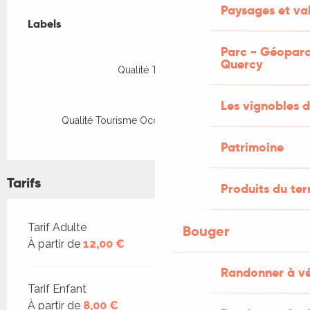
Offres de prestations
Paysages et val
Labels
Labels
Parc - Géoparc
Quercy
Qualité Tourisme
Les vignobles d
Qualité Tourisme Occitanie Sud de France
Patrimoine
Tarifs
Produits du ter
Tarifs 2026
Tarif Adulte
Bouger
À partir de
12,00 €
Randonner à v
Tarif Enfant
À partir de
8,00 €