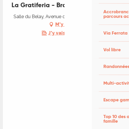
La Gratiferia - Braderie
Accrobranch
parcours ac
Salle du Belay, Avenue de Sarlat, 46200 Souillac
M'y rendre
Via Ferrata
J'y vais en train !
Vol libre
Randonnées
Multi-activi
Escape game
Top 10 des a
famille