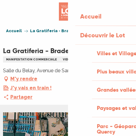
Aller
au
Accueil
contenu
principal
Accueil
La Gratiferia - Braderie
Découvrir le Lot
La Gratiferia - Braderie
Villes et Villag
MANIFESTATION COMMERCIALE
VIDE GRENIERS BRADERIE
Salle du Belay, Avenue de Sarlat, 46200 Souillac
Plus beaux vill
M'y rendre
J'y vais en train !
Grandes vallée
Partager
Paysages et val
+1 PHOTO
Parc - Géoparc
Quercy