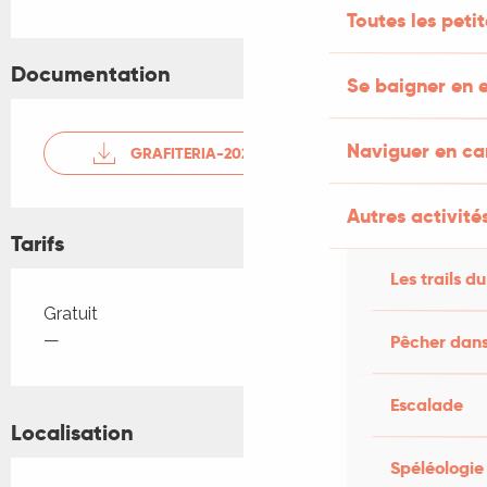
Toutes les peti
Documentation
Se baigner en e
Naviguer en c
GRAFITERIA-2025
Autres activités
Tarifs
Les trails du
Tarifs 2026
Gratuit
—
Pêcher dans
Escalade
Localisation
Spéléologie