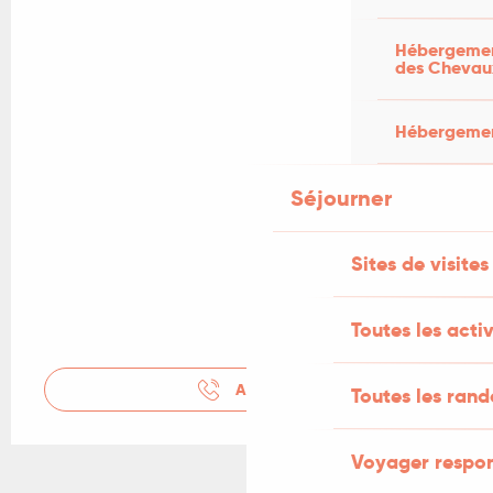
Hébergement
des Chevau
Hébergement
Séjourner
Sites de visites
Toutes les activ
APPELER
Toutes les ran
Voyager respo