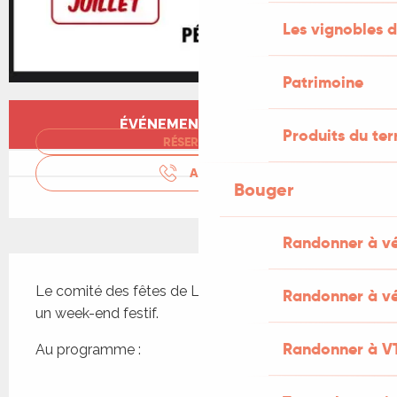
Les vignobles d
Patrimoine
Ouverture et coordonnées
ÉVÉNEMENT TERMINÉ
Produits du ter
RÉSERVER
APPELER
Bouger
Randonner à v
Description
Le comité des fêtes de Lascabanes vous invite à 
Randonner à vé
un week-end festif.
Randonner à V
Au programme :