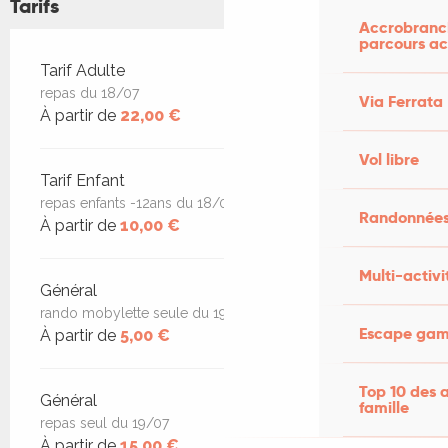
Tarifs
Accrobranch
parcours ac
Tarifs 2026
Tarif Adulte
repas du 18/07
Via Ferrata
À partir de
22,00 €
Vol libre
Tarif Enfant
repas enfants -12ans du 18/07
Randonnées
À partir de
10,00 €
Multi-activi
Général
rando mobylette seule du 19/07
Escape game
À partir de
5,00 €
Top 10 des a
Général
famille
repas seul du 19/07
À partir de
15,00 €