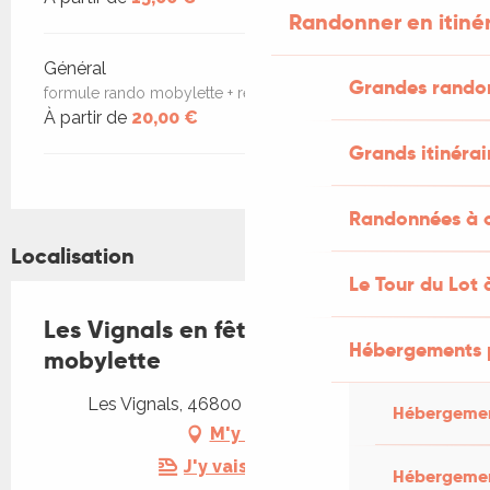
Randonner en itiné
Général
Grandes rando
formule rando mobylette + repas du 19/07
À partir de
20,00 €
Grands itinérai
Randonnées à c
Localisation
Le Tour du Lot 
Les Vignals en fête et rando
Hébergements 
mobylette
Les Vignals, 46800 Lendou-en-Quercy
Hébergemen
M'y rendre
J'y vais en train !
Hébergemen