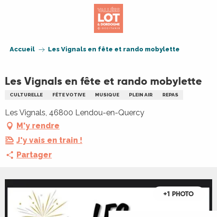
Aller
au
contenu
principal
Accueil
Les Vignals en fête et rando mobylette
Les Vignals en fête et rando mobylette
CULTURELLE
FÊTE VOTIVE
MUSIQUE
PLEIN AIR
REPAS
Les Vignals, 46800 Lendou-en-Quercy
M'y rendre
J'y vais en train !
Partager
+1 PHOTO