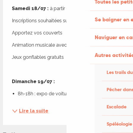
Toutes les peti
Samedi 18/07 :
 à partir de 19h30, repas méchoui
Se baigner en e
Inscriptions souhaitées sur Helloasso
Apportez vos couverts
Naviguer en c
Animation musicale avec LaBand' aBen
Autres activités
Jeux gonflables gratuits
Les trails du
Dimanche 19/07 :
Pêcher dans
8h-18h : expo de voitures anciennes...
Escalade
Lire la suite
Spéléologie