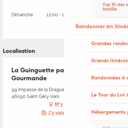
Top 10 des a
famille
Dimanche
12:00 - 14:00
19:00 - 21:00
Randonner en itiné
Grandes rando
Localisation
Grands itinérai
La Guinguette par La Poêle
Gourmande
Randonnées à c
99 Impasse de la Drague, Lieu-dit Le Cuzoul,
Le Tour du Lot 
46090 Saint Géry-Vers
M'y rendre
Hébergements 
J'y vais en train !