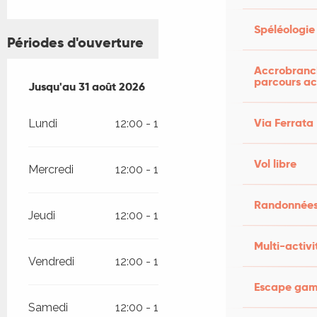
Spéléologie
Périodes d'ouverture
Accrobranch
parcours ac
Du
Jusqu'au
1 juin 2026
31 août 2026
au
31 août 2026
Via Ferrata
Lundi
12:00 - 14:00
19:00 - 21:00
Vol libre
Mercredi
12:00 - 14:00
19:00 - 21:00
Randonnées
Jeudi
12:00 - 14:00
19:00 - 21:00
Multi-activi
Vendredi
12:00 - 14:00
19:00 - 21:00
Escape game
Samedi
12:00 - 14:00
19:00 - 21:00