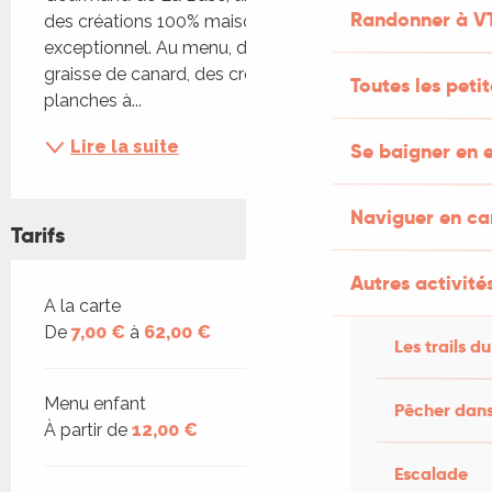
Randonner à V
des créations 100% maison dans un cadre naturel 
exceptionnel. Au menu, des frites maison à la 
graisse de canard, des croques gourmands, des 
Toutes les peti
planches à...
Lire la suite
Se baigner en e
Naviguer en c
Tarifs
Autres activités
Tarifs 2026
A la carte
De
7,00 €
à
62,00 €
Les trails du
Menu enfant
Pêcher dans
À partir de
12,00 €
Escalade