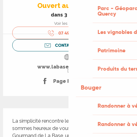
Ouvert aujourd'hui
Parc - Géoparc
Quercy
dans 3 heures
Voir les horaires
Les vignobles d
07 49 57 39
▒▒
CONTACTEZ-NOUS
Patrimoine
www.labase-nautique.fr
Produits du ter
Page Facebook
Bouger
Randonner à v
Description
La simplicité rencontre le goût authentique. Nous 
Randonner à vé
sommes heureux de vous accueillir dans l’Espace 
Gourmand de La Base, une invitation à savourer 