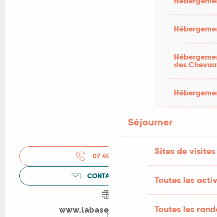
Hébergemen
Hébergemen
Hébergement
des Chevau
Hébergement
Séjourner
Sites de visites
07 49 57 39
▒▒
CONTACTEZ-NOUS
Toutes les activ
Toutes les ran
www.labase-nautique.fr