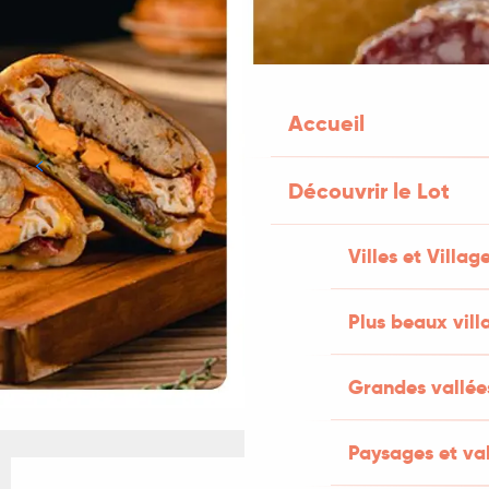
Accueil
Découvrir le Lot
Villes et Villag
Plus beaux vill
Grandes vallée
Paysages et val
Ouverture et coordonnées