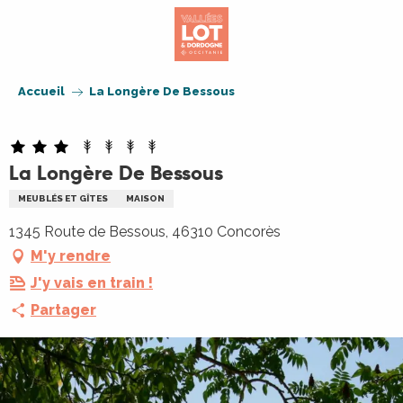
Aller
au
contenu
principal
Accueil
La Longère De Bessous
La Longère De Bessous
MEUBLÉS ET GÎTES
MAISON
1345 Route de Bessous, 46310 Concorès
M'y rendre
J'y vais en train !
Partager