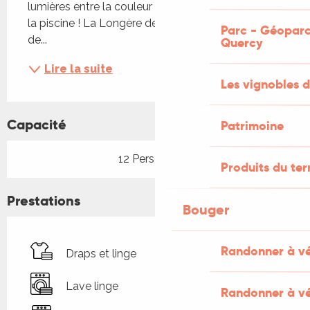
lumières entre la couleur de la pierre et le bleu de 
la piscine ! La Longère de Bessous est heureuse 
Parc - Géoparc
de...
Quercy
Lire la suite
Les vignobles d
Capacité
Patrimoine
12 Personne(s)
Produits du ter
Prestations
Bouger
Randonner à v
Draps et linge
Lave linge
Randonner à vé