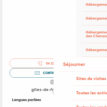
Hébergemen
Hébergemen
Hébergement
des Chevau
Hébergement
06 22 76 84
▒▒
Séjourner
CONTACTEZ-NOUS
Sites de visites
gites-de-france-lot.fr
Toutes les activ
Langues parlées
Langues parlées