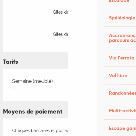
Escalade
Gîtes de France
Spéléologie
Gîtes de France
Accrobranch
parcours ac
Via Ferrata
Tarifs
Vol libre
Tarifs 2026
Semaine (meublé)
—
Randonnées
Moyens de paiement
Multi-activi
Escape game
Chèques bancaires et postaux