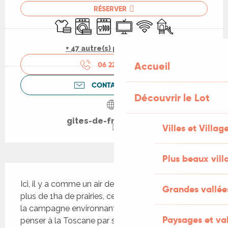
RÉSERVER
Draps et linge
Lave linge
Lave vaisselle
Télévision
WiFi
Jeux pour enfants 
+ 47 autre(s) prestation(s)
Accueil
06 22 76 84
▒▒
CONTACTEZ-NOUS
Découvrir le Lot
gites-de-france-lot.fr
Villes et Villag
Plus beaux vill
Description
Ici, il y a comme un air de Toscane ! Implantée sur 
Grandes vallée
plus de 1ha de prairies, cette propriété qui domine 
la campagne environnante fait effectivement 
Paysages et val
penser à la Toscane par ses cyprès, ses jeux de 