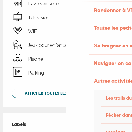
Lave vaisselle
Randonner à V
Télévision
Toutes les peti
WiFi
Se baigner en e
Jeux pour enfants / Espace jeux
Piscine
Naviguer en c
Parking
Autres activités
AFFICHER TOUTES LES PRESTATIONS
Les trails du
Pêcher dans
Offres de prestations
Labels
Labels