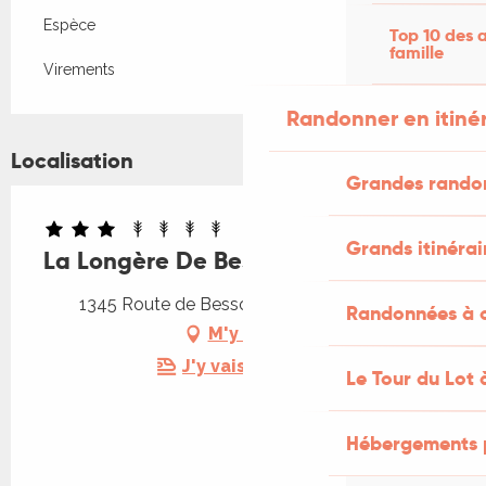
Espèce
Top 10 des a
famille
Virements
Randonner en itiné
Localisation
Grandes rando
Grands itinérai
La Longère De Bessous
1345 Route de Bessous, 46310 Concorès
Randonnées à c
M'y rendre
J'y vais en train !
Le Tour du Lot 
Hébergements 