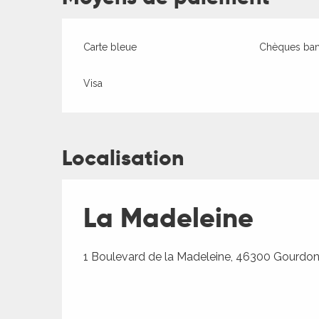
ages
Carte bleue
Chèques banc
es
Visa
es
Localisation
La Madeleine
1 Boulevard de la Madeleine, 46300 Gourdo