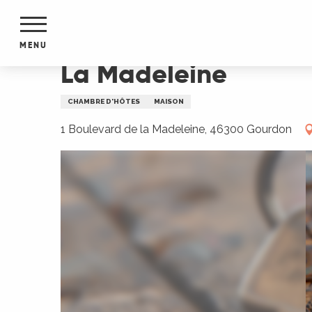
Aller
Accueil
La Madeleine
au
contenu
MENU
principal
La Madeleine
NTS
MENTS
CHAMBRE D'HÔTES
MAISON
S
URS
1 Boulevard de la Madeleine, 46300 Gourdon
du Lot
dans
s le
e