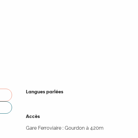
Langues parlées
Langues parlées
Accès
Accès
Gare Ferroviaire : Gourdon à 420m