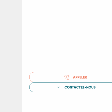
R
APPELER
ts
CONTACTEZ-NOUS
rs
ns