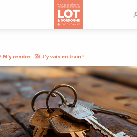
M'y rendre
J'y vais en train !