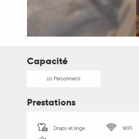
ches,
 et
car
ues
a
ents
Capacité
es
ents
10 Personne(s)
es
ités
ames
Prestations
piste
 faire
Draps et linge
WiFi