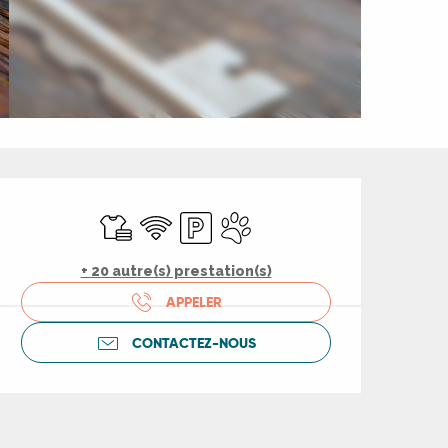
Ouverture et coord
Draps et linge
WiFi
Parking
Animaux acceptés
+ 20 autre(s) prestation(s)
APPELER
CONTACTEZ-NOUS