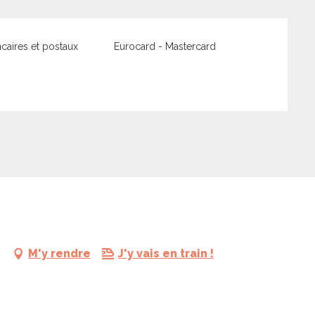
aires et postaux
Eurocard - Mastercard
n
M'y rendre
J'y vais en train !