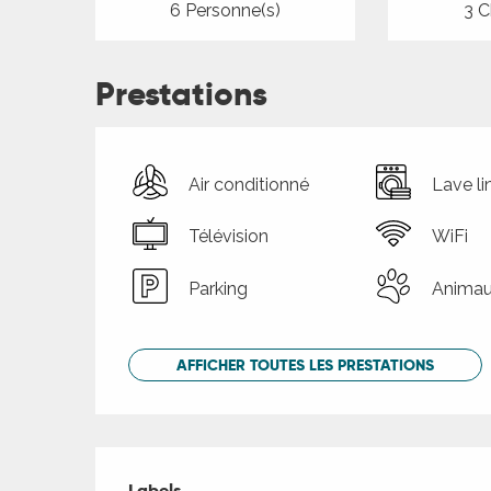
6 Personne(s)
3 C
Prestations
Air conditionné
Lave li
Télévision
WiFi
Parking
Animau
AFFICHER TOUTES LES PRESTATIONS
Offres de presta
Labels
Labels