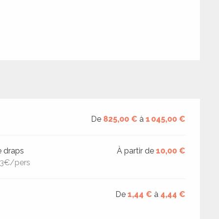
De
825,00 €
à
1 045,00 €
e draps
À partir de
10,00 €
 :3€/pers
De
1,44 €
à
4,44 €