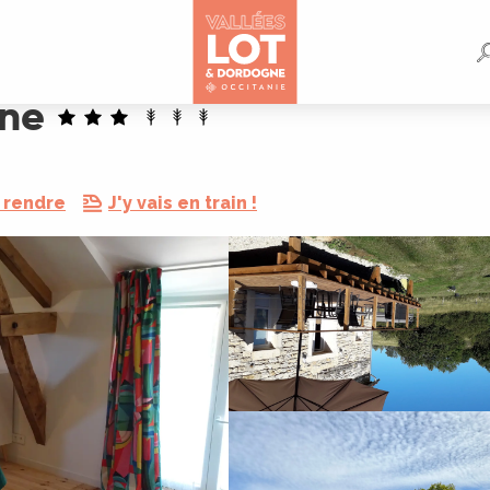
ine
 rendre
J'y vais en train !