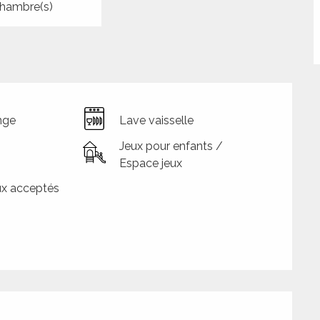
hambre(s)
nge
Lave vaisselle
Jeux pour enfants /
Espace jeux
x acceptés
tions