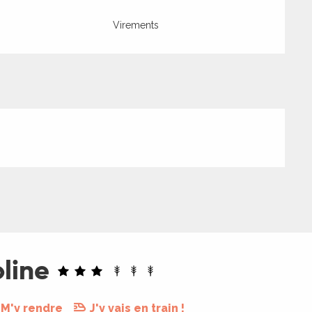
Virements
line
M'y rendre
J'y vais en train !