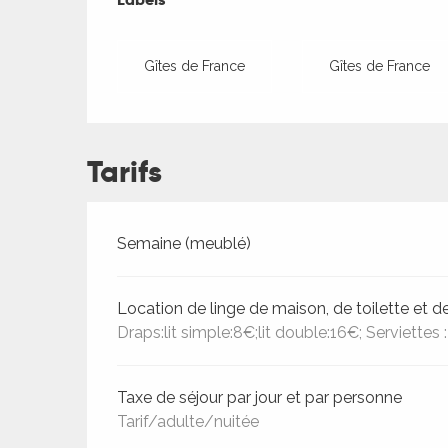
Gîtes de France
Gîtes de France
Tarifs
Tarifs 2026
Semaine (meublé)
Location de linge de maison, de toilette et d
Draps:lit simple:8€;lit double:16€; Serviettes
Taxe de séjour par jour et par personne
Tarif/adulte/nuitée