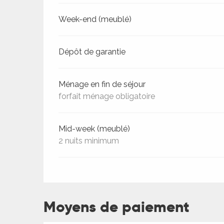
Week-end (meublé)
ages
Dépôt de garantie
es
es
Ménage en fin de séjour
forfait ménage obligatoire
Mid-week (meublé)
2 nuits minimum
Moyens de paiement