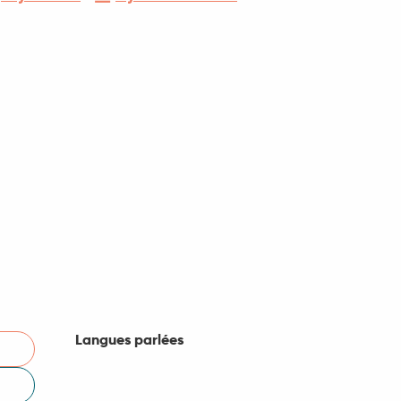
Langues parlées
Langues parlées