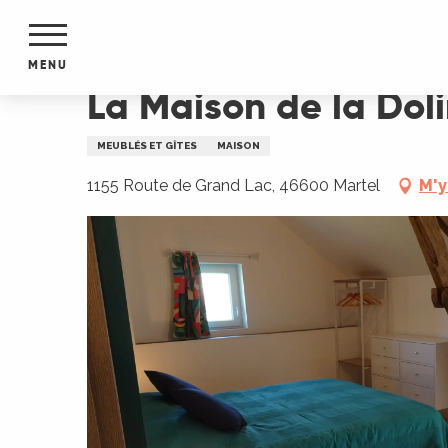
Aller
Accueil
La Maison de la Doline
au
contenu
MENU
principal
La Maison de la Dol
NTS
MENTS
MEUBLÉS ET GÎTES
MAISON
S
URS
1155 Route de Grand Lac, 46600 Martel
M'y
du Lot
dans
s le
e