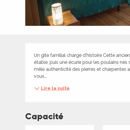
ches,
 et
car
ues
a
Description
ents
Un gîte familial chargé d'histoire Cette ancie
es
étable, puis une écurie pour les poulains nés
mêle authenticité des pierres et charpentes a
ents
vous...
es
ités
Lire la suite
ames
piste
Capacité
 faire