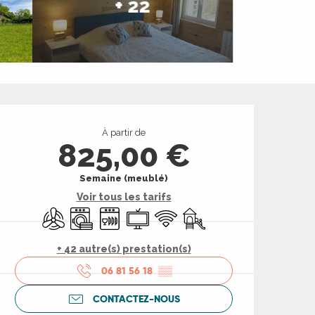
+ 22
Ouverture et coord
À partir de
825,00 €
Semaine (meublé)
Voir tous les tarifs
Air conditionné
Lave linge
Lave vaisselle
Télévision
WiFi
Jeux pour enfants / Espac
+ 42 autre(s) prestation(s)
06 81 56 18
▒▒
CONTACTEZ-NOUS