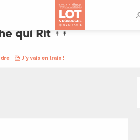
he qui Rit
ndre
J'y vais en train !
tions