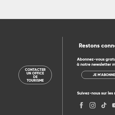
ts
rs
ns
Restons conn
Abonnez-vous grat
ue
à notre newsletter 
CONTACTER
UN OFFICE
JE M'ABONNE
DE
TOURISME
Suivez-nous sur les 
its