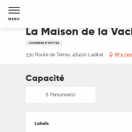
Aller
Accueil
La Maison de la Vache qui Rit
au
contenu
MENU
principal
La Maison de la Vac
NTS
MENTS
CHAMBRE D'HÔTES
S
URS
330 Route de Terrou, 46400 Ladirat
M'y re
Capacité
du Lot
dans
s le
6 Personne(s)
Offres de presta
Labels
Labels
e