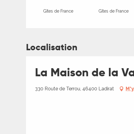
ches,
 et
Gîtes de France
Gîtes de France
car
ues
a
Localisation
ents
es
La Maison de la Va
ents
es
ités
330 Route de Terrou, 46400 Ladirat
M'y
ames
piste
ages
 faire