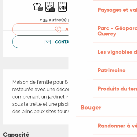
Draps et linge
Lave linge
Lave vaisselle
Télévision
WiFi
Piscine
Paysages et val
+ 35 autre(s) prestation(s)
Parc - Géoparc
APPELER
Quercy
CONTACTEZ-NOUS
Les vignobles d
Patrimoine
Description
Maison de famille pour 8 personnes, récemment 
Produits du ter
restaurée avec une décoration raffinée, 
comprenant un jardinet intime, un espace détente 
sous la treille et une piscine chauffée, à proximité 
Bouger
des principaux sites touristiques du Lot.
Randonner à v
Capacité