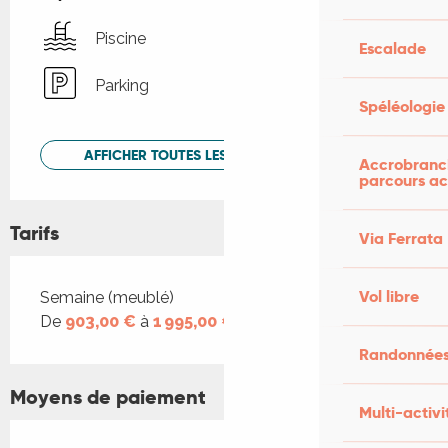
Piscine
Escalade
Parking
Spéléologie
AFFICHER TOUTES LES PRESTATIONS
Accrobranch
parcours ac
Tarifs
Via Ferrata
Tarifs 2026
Vol libre
Semaine (meublé)
De
903,00 €
à
1 995,00 €
Randonnées
Moyens de paiement
Multi-activi