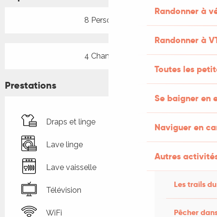
Randonner à vé
8 Personne(s)
Randonner à V
4 Chambre(s)
Toutes les peti
Prestations
Se baigner en e
Draps et linge
Naviguer en c
Lave linge
Autres activités
Lave vaisselle
Les trails du
Télévision
Pêcher dans
WiFi