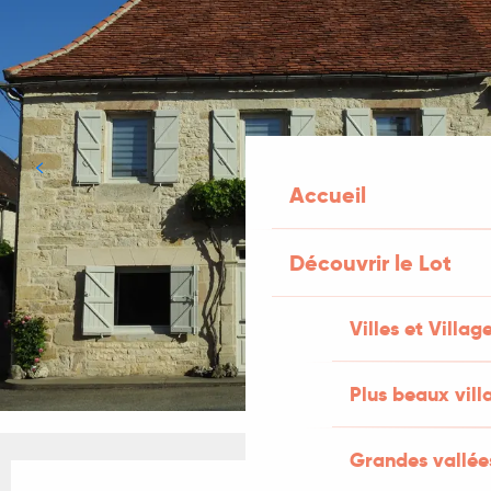
Accueil
Découvrir le Lot
Villes et Villag
Plus beaux vill
Grandes vallée
Ouverture et coordonnées