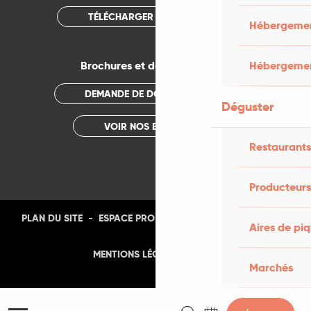
TÉLÉCHARGER L'APPLICATION
Hébergement
Brochures et documentations
Hébergemen
DEMANDE DE DOCUMENTATION
Déguster
VOIR NOS BROCHURES
Restaurants
Producteurs
-
-
-
-
PLAN DU SITE
ESPACE PRO
PRESSE
PHOTOTHÈQUE
Aires de pi
-
MENTIONS LÉGALES
CGU
Marchés
Recherche