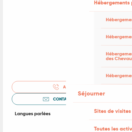
Hébergements 
Hébergemen
Hébergemen
Hébergement
des Chevau
Hébergement
APPELER
Séjourner
CONTACTEZ-NOUS
Sites de visites
Langues parlées
Langues parlées
Toutes les activ