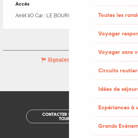
Accès
Accès
Toutes les ran
Arrêt liO Car : LE BOURG - Bourg à 3km
Voyager respo
Voyager sans v
Signaler une erreur
Circuits routier
Idées de séjou
Expériences à 
CONTACTER UN OFFICE DE
TOURISME
Grands Evènem