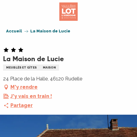
Aller
au
contenu
principal
Accueil
La Maison de Lucie
La Maison de Lucie
MEUBLÉS ET GÎTES
MAISON
24 Place de la Halle, 46120 Rudelle
M'y rendre
J'y vais en train !
Partager