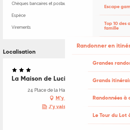
Chèques bancaires et postaux
Escape game
Espèce
Top 10 des a
famille
Virements
Randonner en itiné
Localisation
Grandes rando
La Maison de Lucie
Grands itinérai
24 Place de la Halle, 46120 Rudelle
Randonnées à c
M'y rendre
J'y vais en train !
Le Tour du Lot 