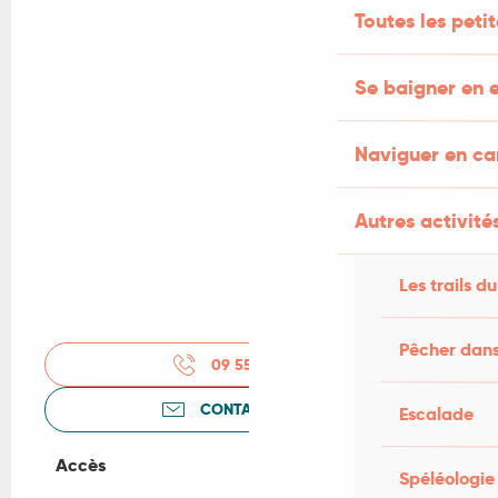
Toutes les peti
Se baigner en e
Naviguer en c
Autres activités
Les trails du
Pêcher dans
09 55 02 73
▒▒
CONTACTEZ-NOUS
Escalade
Accès
Accès
Spéléologie