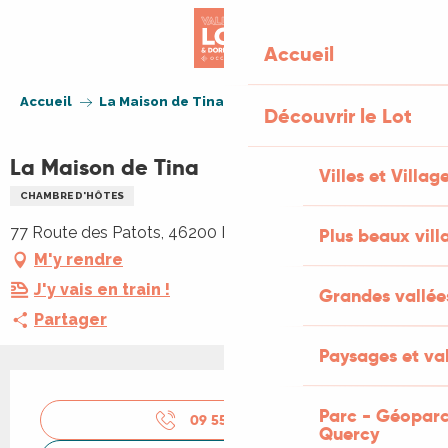
Aller
au
Accueil
contenu
principal
Accueil
La Maison de Tina
Découvrir le Lot
La Maison de Tina
Villes et Villag
CHAMBRE D'HÔTES
77 Route des Patots, 46200 Lanzac
Plus beaux vill
M'y rendre
J'y vais en train !
Grandes vallée
Partager
Paysages et val
Ouverture et coordonnées
Parc - Géoparc
09 55 02 73
▒▒
Quercy