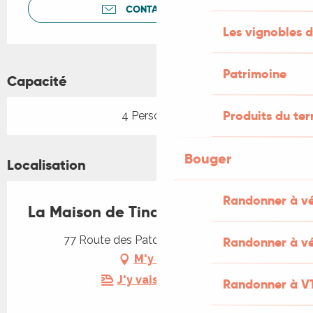
CONTACTEZ-NOUS
Les vignobles d
Patrimoine
Capacité
Produits du ter
4 Personne(s)
Bouger
Localisation
Randonner à v
La Maison de Tina
77 Route des Patots, 46200 Lanzac
Randonner à vé
M'y rendre
J'y vais en train !
Randonner à V