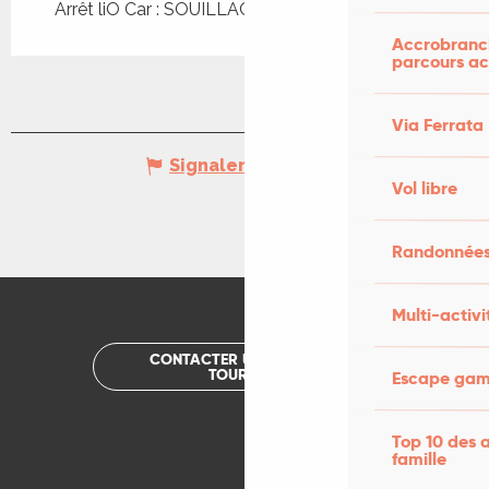
Arrêt liO Car : SOUILLAC - Quercyland à 3km
Accrobranch
parcours ac
Via Ferrata
Signaler une erreur
Vol libre
Randonnées
Multi-activi
CONTACTER UN OFFICE DE
TOURISME
Escape game
Top 10 des a
famille