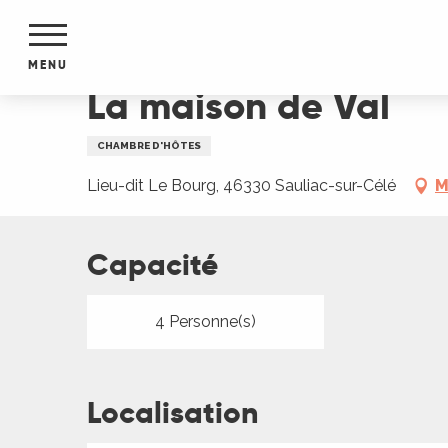
Aller
Accueil
La maison de Val
au
contenu
MENU
principal
La maison de Val
NTS
MENTS
CHAMBRE D'HÔTES
S
URS
Lieu-dit Le Bourg, 46330 Sauliac-sur-Célé
M
Capacité
du Lot
dans
s le
4 Personne(s)
Localisation
e