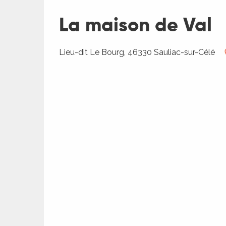
ches,
La maison de Val
 et
car
ues
Lieu-dit Le Bourg, 46330 Sauliac-sur-Célé
a
ents
es
ents
es
ités
ages
ames
piste
es
es
 faire