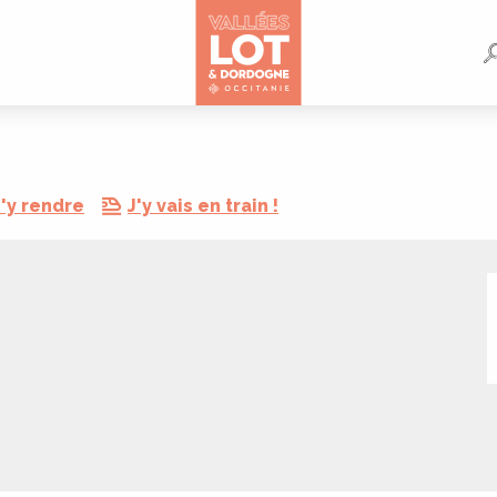
'y rendre
J'y vais en train !