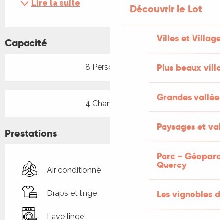
Lire la suite
Découvrir le Lot
Villes et Villag
Capacité
Plus beaux vill
8 Personne(s)
Grandes vallée
4 Chambre(s)
Paysages et val
Prestations
Parc - Géoparc
Quercy
Air conditionné
Les vignobles d
Draps et linge
Lave linge