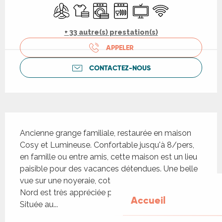
Air conditionné
Draps et linge
Lave linge
Lave vaisselle
Télévision
WiFi
+ 33 autre(s) prestation(s)
APPELER
CONTACTEZ-NOUS
Description
Ancienne grange familiale, restaurée en maison 
Cosy et Lumineuse. Confortable jusqu'à 8/pers, 
en famille ou entre amis, cette maison est un lieu 
paisible pour des vacances détendues. Une belle 
vue sur une noyeraie, coté Sud,La terrasse coté 
Nord est très appréciée pour sa fraicheur l'été. 
Accueil
Située au...