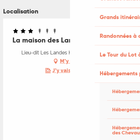
Localisation
Grands itinérai
Randonnées à c
La maison des Landes
Lieu-dit Les Landes Hautes, 46600 Martel
Le Tour du Lot 
M'y rendre
J'y vais en train !
Hébergements 
Hébergemen
Hébergemen
Hébergement
des Chevau