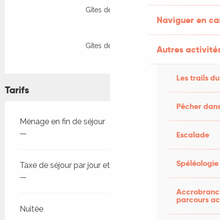
Gîtes de France
Naviguer en c
Gîtes de France
Autres activités
Les trails du
Tarifs
Pêcher dans
Tarifs 2026
Ménage en fin de séjour
—
Escalade
Spéléologie
Taxe de séjour par jour et par personne
—
Accrobranch
parcours ac
Nuitée