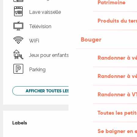
Patrimoine
Lave vaisselle
Produits du ter
Télévision
Bouger
WiFi
Jeux pour enfants / Espace jeux
Randonner à v
Parking
Randonner à vé
AFFICHER TOUTES LES PRESTATIONS
Randonner à V
Toutes les peti
Offres de prestations
Labels
Labels
Se baigner en e