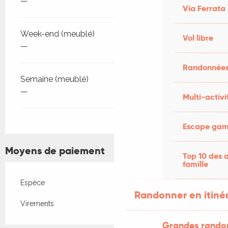
—
Via Ferrata
Week-end (meublé)
Vol libre
—
Randonnées
Semaine (meublé)
—
Multi-activi
Escape game
Moyens de paiement
Top 10 des a
famille
Espèce
Randonner en itiné
Virements
Grandes rando