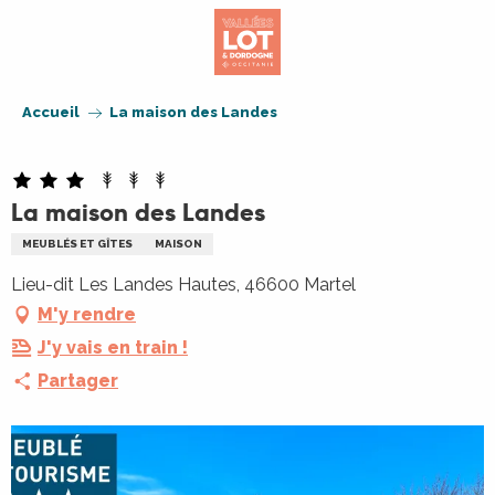
Aller
au
contenu
principal
Accueil
La maison des Landes
La maison des Landes
MEUBLÉS ET GÎTES
MAISON
Lieu-dit Les Landes Hautes, 46600 Martel
M'y rendre
J'y vais en train !
Partager