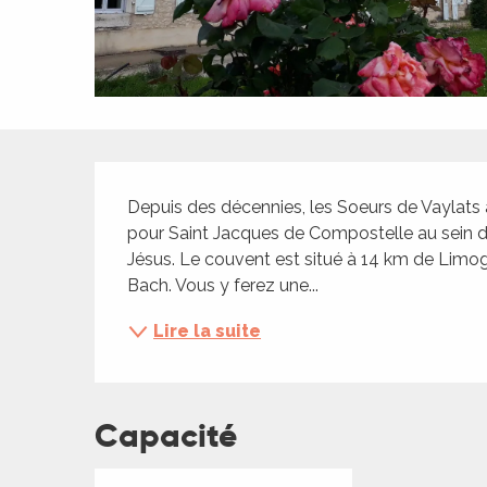
ches,
 et
car
ues
a
Description
ents
Depuis des décennies, les Soeurs de Vaylats a
es
pour Saint Jacques de Compostelle au sein de
Jésus. Le couvent est situé à 14 km de Limo
ents
Bach. Vous y ferez une...
es
ités
Lire la suite
ames
piste
Capacité
 faire