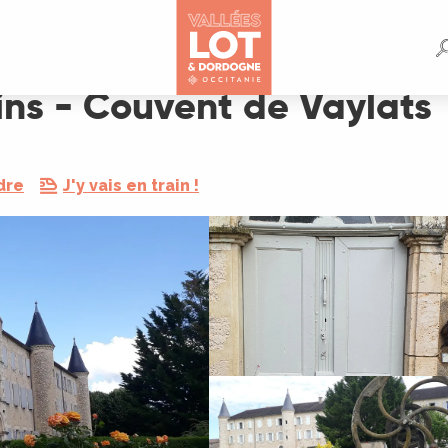
lats
ins - Couvent de Vaylats
dre
J'y vais en train !