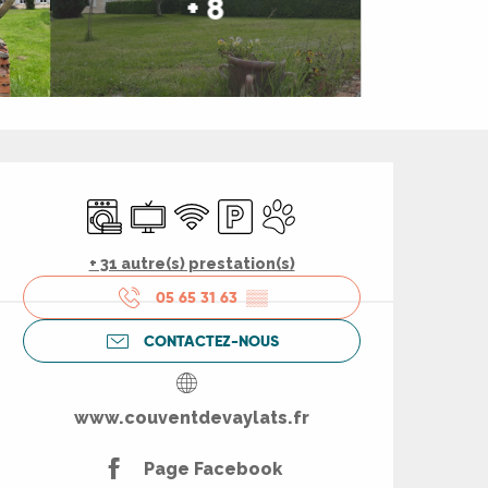
+ 8
Ouverture et coord
Lave linge
Télévision
WiFi
Parking
Animaux acceptés
+ 31 autre(s) prestation(s)
05 65 31 63
▒▒
CONTACTEZ-NOUS
www.couventdevaylats.fr
Page Facebook