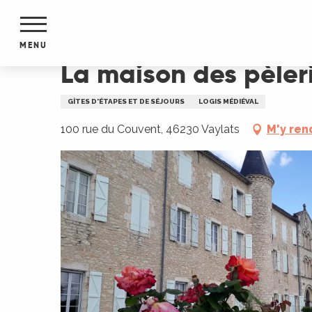
Aller
Accueil
La maison des pèlerins - Couvent de Vay
au
contenu
MENU
principal
La maison des pèler
NTS
MENTS
GÎTES D'ÉTAPES ET DE SÉJOURS
LOGIS MÉDIÉVAL
S
URS
100 rue du Couvent, 46230 Vaylats
M'y ren
du Lot
dans
s le
e