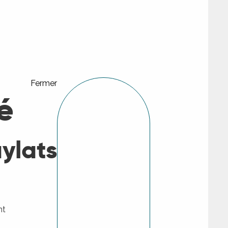
Fermer
é
ylats
nt