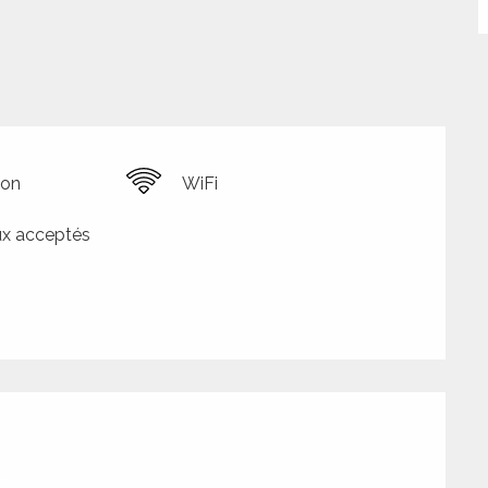
ion
WiFi
x acceptés
tions