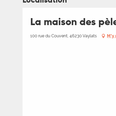
Localisation
rs
La maison des pèl
ns
100 rue du Couvent, 46230 Vaylats
M'y
ue