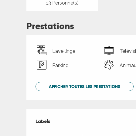
13 Personne(s)
Prestations
Lave linge
Télévis
Parking
Animau
AFFICHER TOUTES LES PRESTATIONS
Offres de presta
Labels
Labels