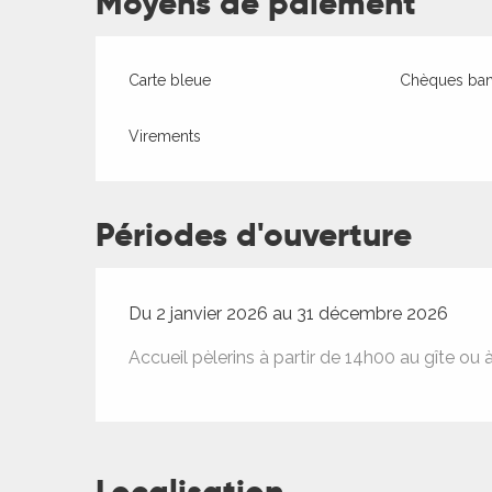
Moyens de paiement
Carte bleue
Chèques banc
Virements
Périodes d'ouverture
Du 2 janvier 2026 au 31 décembre 2026
Accueil pèlerins à partir de 14h00 au gîte ou à
R
ts