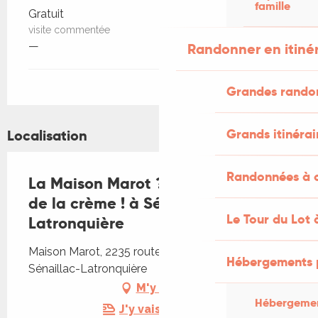
famille
Gratuit
visite commentée
—
Randonner en itiné
Grandes rando
Grands itinérai
Localisation
Randonnées à c
La Maison Marot ? C'est la crème
de la crème ! à Sénaillac-
Le Tour du Lot 
Latronquière
Maison Marot, 2235 route de Pratoucy, 46210
Hébergements 
Sénaillac-Latronquière
M'y rendre
Hébergemen
J'y vais en train !