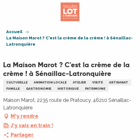
Aller
au
contenu
principal
Accueil
La Maison Marot ? C'est la crème de la crème ! à Sénaillac-
Latronquière
La Maison Marot ? C'est la crème de la
crème ! à Sénaillac-Latronquière
CULTURELLE
ANIMATION LOCALE
ATELIER
VISITE
ARTISANAT
FAMILLE
GASTRONOMIE
HISTORIQUE
PATRIMOINE
Maison Marot, 2235 route de Pratoucy, 46210 Sénaillac-
Latronquière
M'y rendre
J'y vais en train !
Partager