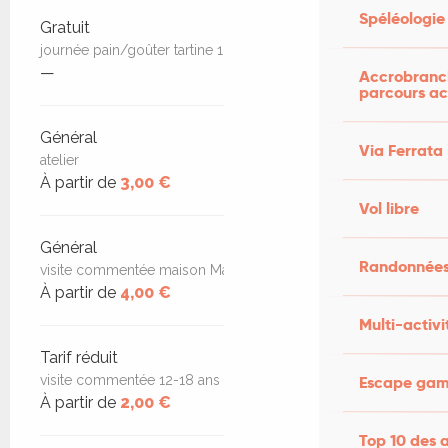
Spéléologie
Tarifs 2026
Gratuit
journée pain/goûter tartine 1 euros
—
Accrobranch
parcours ac
Général
Via Ferrata
atelier
À partir de
3,00 €
Vol libre
Général
Randonnées
visite commentée maison Marot
À partir de
4,00 €
Multi-activi
Tarif réduit
Escape game
visite commentée 12-18 ans
À partir de
2,00 €
Top 10 des a