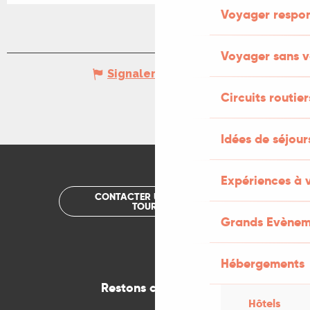
Voyager respo
Voyager sans v
Signaler une erreur
Circuits routier
Idées de séjou
Expériences à 
CONTACTER UN OFFICE DE
TOURISME
Grands Evènem
Hébergements
Restons connectés
Hôtels