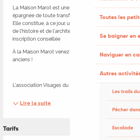
La Maison Marot est une métairie de 1738 
épargnée de toute transformation importante. 
Toutes les peti
Elle constitue, à ce jour, un précieux témoignage 
de l'histoire et de l'architecture rurale quercynoise. 
Se baigner en e
inscription conseillée
À la Maison Marot venez découvrir les gestes 
Naviguer en c
anciens !
Autres activités
L'association Visages du Ségala...
Les trails du
Lire la suite
Pêcher dans
Escalade
Tarifs