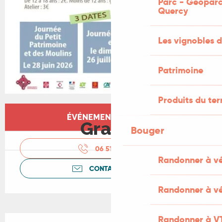
Parc - Géoparc
Quercy
Les vignobles d
Patrimoine
Produits du ter
Ouverture et coordonnées
ÉVÉNEMENT TERMINÉ
Gratuit
Bouger
06 51 38 15
▒▒
Randonner à v
CONTACTEZ-NOUS
Randonner à vé
Description
Randonner à V