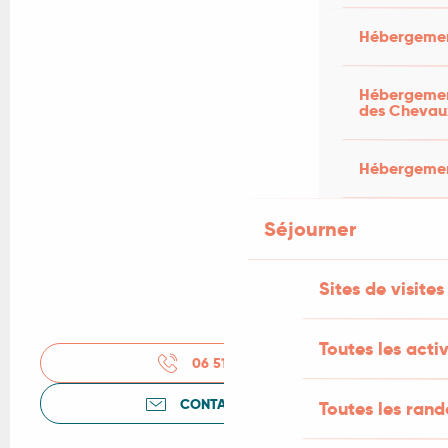
Hébergemen
Hébergement
des Chevau
Hébergement
Séjourner
Sites de visites
Toutes les activ
06 51 38 15
▒▒
CONTACTEZ-NOUS
Toutes les ran