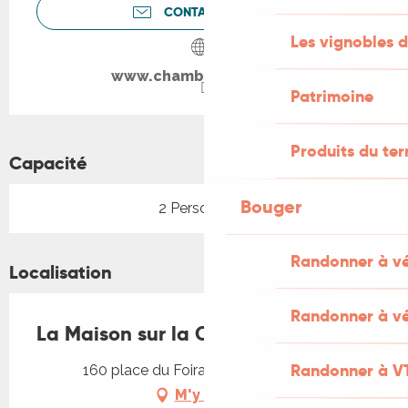
CONTACTEZ-NOUS
Les vignobles d
www.chambres-hotes.fr
Patrimoine
Produits du ter
Capacité
Bouger
2 Personne(s)
Randonner à v
Localisation
Randonner à vé
La Maison sur la Colline
Randonner à V
160 place du Foirail, 46700 Mauroux
M'y rendre