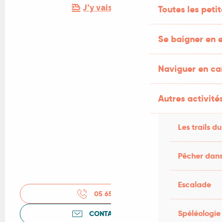
J'y vais en train !
Toutes les peti
Se baigner en e
Naviguer en c
Autres activités
Les trails du
Pêcher dans
Escalade
05 65 36 45
▒▒
Spéléologie
CONTACTEZ-NOUS