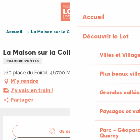
Aller
au
Accueil
contenu
principal
Accueil
La Maison sur la Colline
Découvrir le Lot
La Maison sur la Colline
Villes et Villag
CHAMBRE D'HÔTES
160 place du Foirail, 46700 Mauroux
Plus beaux vill
M'y rendre
J'y vais en train !
Grandes vallée
Partager
Paysages et val
Ouverture et coordonnées
Parc - Géoparc
05 65 36 45
▒▒
Quercy