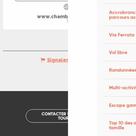
Accrobranch
www.chambres-hotes.fr
parcours ac
Via Ferrata
Vol libre
Signaler une erreur
Randonnées
Multi-activi
Escape game
CONTACTER UN OFFICE DE
TOURISME
Top 10 des a
famille