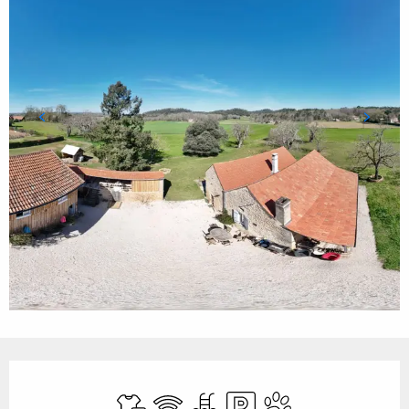
Ouverture et coordonnées
Draps et linge
WiFi
Piscine
Parking
Animaux acceptés