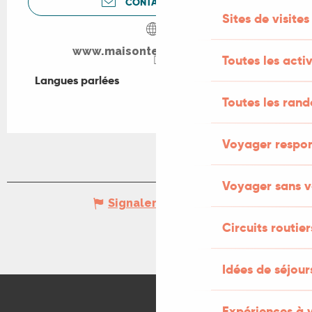
CONTACTEZ-NOUS
Sites de visites
www.maisontetedebois.com
Toutes les activ
Langues parlées
Langues parlées
Toutes les ran
Voyager respo
Voyager sans v
Signaler une erreur
Circuits routier
Idées de séjou
Expériences à 