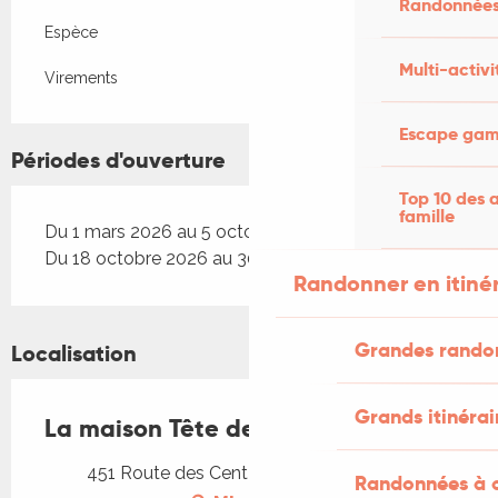
Randonnées
Espèce
Multi-activi
Virements
Escape game
Périodes d'ouverture
Top 10 des a
famille
Du 1 mars 2026 au 5 octobre 2026
Du 18 octobre 2026 au 30 novembre 2026
Randonner en itiné
Grandes rando
Localisation
Grands itinérai
La maison Tête de Bois
451 Route des Cent Écus, 46300 Milhac
Randonnées à c