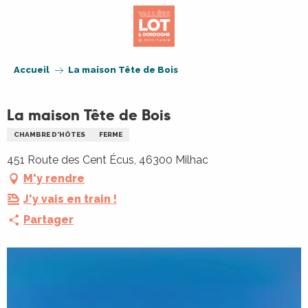
Aller
au
contenu
principal
Accueil
La maison Tête de Bois
La maison Tête de Bois
CHAMBRE D'HÔTES
FERME
451 Route des Cent Écus, 46300 Milhac
M'y rendre
J'y vais en train !
Partager