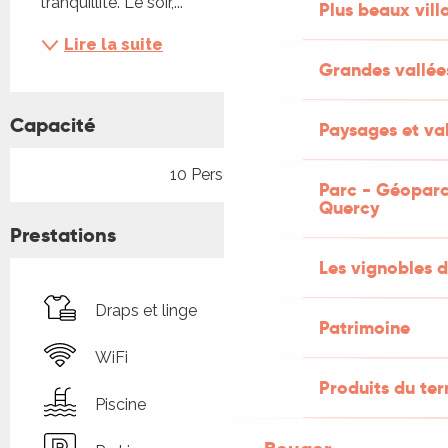
tranquillité. Le soir,...
Plus beaux vill
Lire la suite
Grandes vallée
Capacité
Paysages et val
10 Personne(s)
Parc - Géoparc
Quercy
Prestations
Les vignobles d
Draps et linge
Patrimoine
WiFi
Produits du ter
Piscine