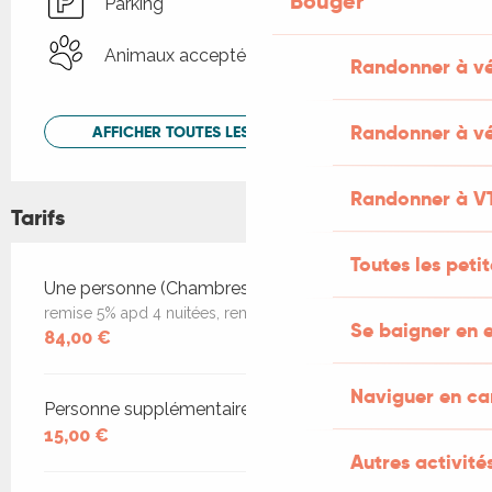
Bouger
Parking
Animaux acceptés
Randonner à v
Randonner à vé
AFFICHER TOUTES LES PRESTATIONS
Randonner à V
Tarifs
Toutes les peti
Tarifs 2026
Une personne (Chambres d'hôtes)
remise 5% apd 4 nuitées, remise 10% apd de 7 nuitées
Se baigner en e
84,00 €
Naviguer en c
Personne supplémentaire (Chambres d'hôtes)
15,00 €
Autres activités