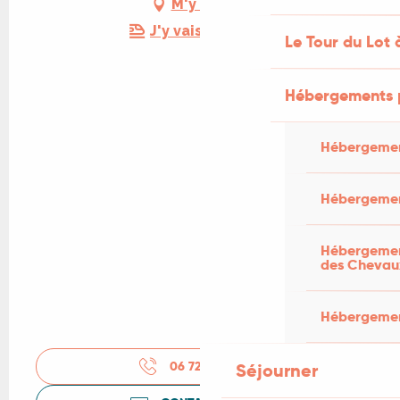
M'y rendre
J'y vais en train !
Le Tour du Lot 
Hébergements 
Hébergemen
Hébergemen
Hébergement
des Chevau
Hébergement
06 72 93 08
▒▒
Séjourner