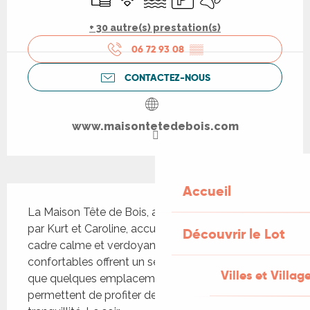
+ 30 autre(s) prestation(s)
06 72 93 08
▒▒
CONTACTEZ-NOUS
www.maisontetedebois.com
Accueil
Description
La Maison Tête de Bois, ancienne ferme rénovée 
par Kurt et Caroline, accueille ses hôtes dans un 
Découvrir le Lot
cadre calme et verdoyant. Trois chambres 
confortables offrent un séjour agréable, tandis 
Villes et Villag
que quelques emplacements pour camping‑cars 
permettent de profiter de la nature en toute 