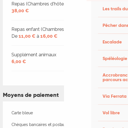
Repas (Chambres d'hôtes)
Les trails du
38,00 €
Pêcher dans
Repas enfant (Chambres d'hôtes)
De
11,00 €
à
16,00 €
Escalade
Supplément animaux
Spéléologie
6,00 €
Accrobranch
parcours ac
Moyens de paiement
Via Ferrata
Vol libre
Carte bleue
Chèques bancaires et postaux