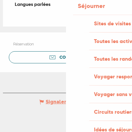
Langues parlées
Langues parlées
Séjourner
Sites de visites
Toutes les activ
Réservation
CONTACTER
Toutes les ran
Voyager respo
Voyager sans v
Signaler une erreur
Circuits routier
Idées de séjou