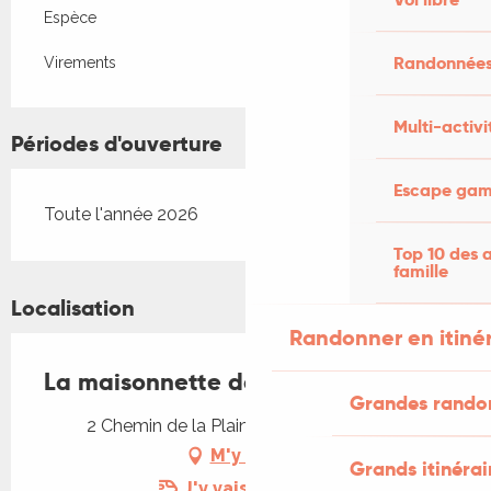
Espèce
Randonnées
Virements
Multi-activi
Périodes d'ouverture
Escape game
Toute l'année 2026
Top 10 des a
famille
Localisation
Randonner en itiné
La maisonnette dans les roses
Grandes rando
2 Chemin de la Plaine, 46160 Frontenac
M'y rendre
Grands itinérai
J'y vais en train !