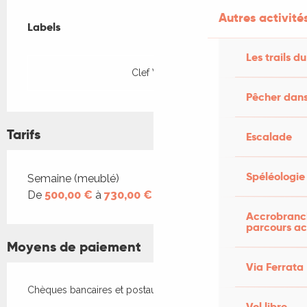
Offres de prestations
Autres activités
Labels
Labels
Les trails du
Clef Verte
Pêcher dans
Tarifs
Escalade
Spéléologie
Tarifs 2026
Semaine (meublé)
De
500,00 €
à
730,00 €
Accrobranch
parcours ac
Moyens de paiement
Via Ferrata
Chèques bancaires et postaux
Vol libre