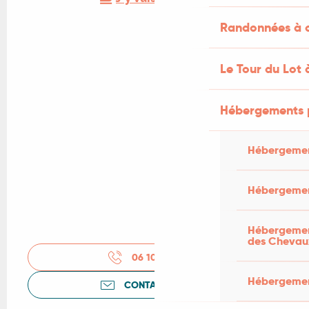
Randonnées à c
Le Tour du Lot 
Hébergements 
Hébergemen
Hébergemen
Hébergement
des Chevau
06 10 78 55
▒▒
Hébergement
CONTACTEZ-NOUS