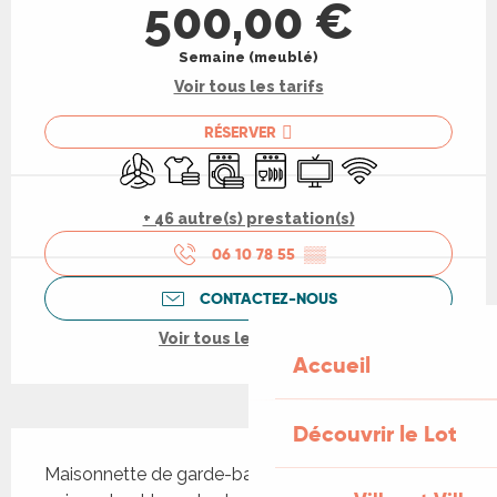
500,00 €
Semaine (meublé)
Voir tous les tarifs
RÉSERVER
Air conditionné
Draps et linge
Lave linge
Lave vaisselle
Télévision
WiFi
+ 46 autre(s) prestation(s)
06 10 78 55
▒▒
CONTACTEZ-NOUS
Voir tous les contacts
Accueil
Découvrir le Lot
Description
Maisonnette de garde-barrière bordant la future 