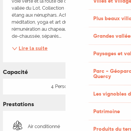
Villes et Villag
voie verte et la route de cyclotourisme de la 
vallée du Lot. Collection de plus de 300 rosiers et 
étang aux nénuphars. Activités proposées : 
Plus beaux vill
méditation, yoga et art du bouquet, avec 
rémunération au chapeau. Cuisine et salon au rez-
Grandes vallée
de-chaussée, séparés...
Lire la suite
Paysages et val
Parc - Géoparc
Capacité
Quercy
4 Personne(s)
Les vignobles d
Prestations
Patrimoine
Air conditionné
Produits du ter