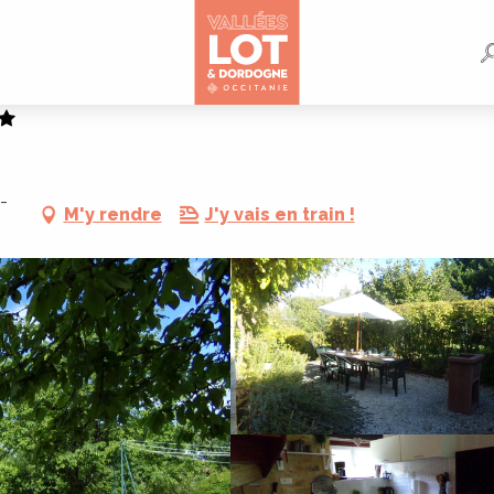
-
M'y rendre
J'y vais en train !