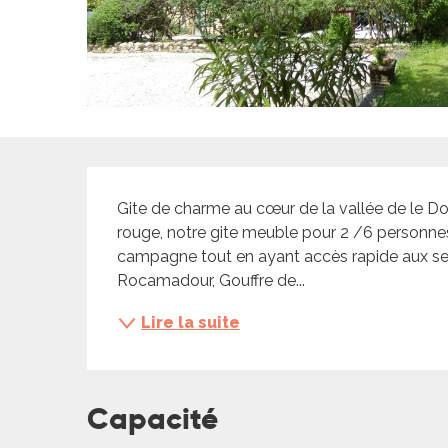
ches,
 et
car
ues
a
Description
ents
Gite de charme au cœur de la vallée de le Dor
es
rouge, notre gite meuble pour 2 /6 personnes v
ents
campagne tout en ayant accès rapide aux servic
es
ités
Rocamadour, Gouffre de...
ames
Lire la suite
piste
 faire
Capacité