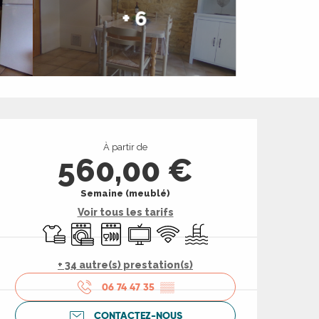
+ 6
Ouverture et coord
À partir de
560,00 €
Semaine (meublé)
Voir tous les tarifs
Draps et linge
Lave linge
Lave vaisselle
Télévision
WiFi
Piscine
+ 34 autre(s) prestation(s)
06 74 47 35
▒▒
CONTACTEZ-NOUS