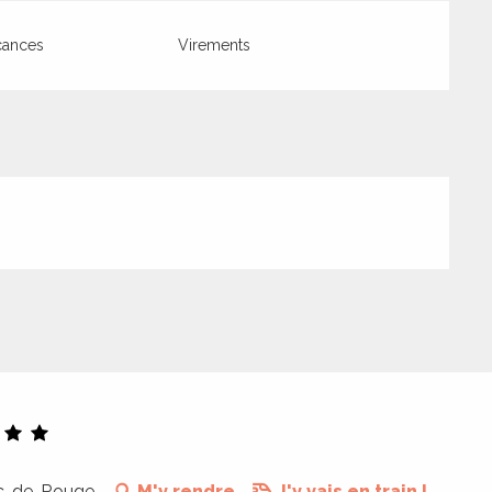
cances
Virements
ac-de-Rouge
M'y rendre
J'y vais en train !