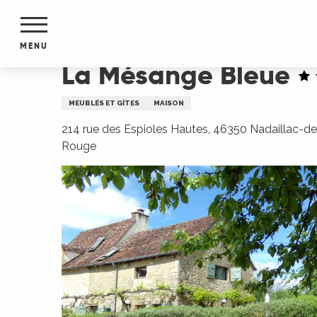
Aller
Accueil
La Mésange Bleue
au
contenu
MENU
principal
La Mésange Bleue
NTS
MENTS
MEUBLÉS ET GÎTES
MAISON
S
URS
214 rue des Espioles Hautes, 46350 Nadaillac-de
Rouge
du Lot
dans
s le
e