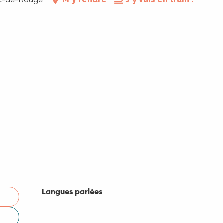
Langues parlées
Langues parlées