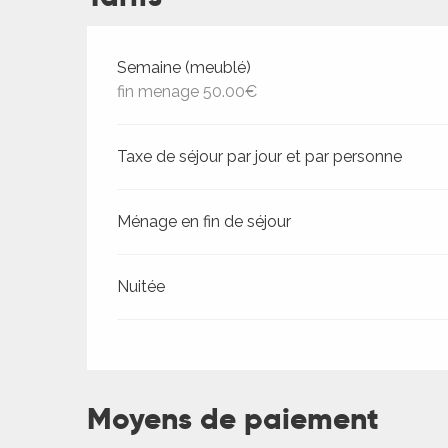
Tarifs 2026
Semaine (meublé)
fin menage 50.00€
Taxe de séjour par jour et par personne
Ménage en fin de séjour
ages
Nuitée
es
es
Moyens de paiement