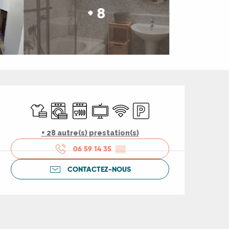
+ 8
Ouverture et coord
Draps et linge
Lave linge
Lave vaisselle
Télévision
WiFi
Parking
+ 28 autre(s) prestation(s)
06 59 14 35
▒▒
CONTACTEZ-NOUS