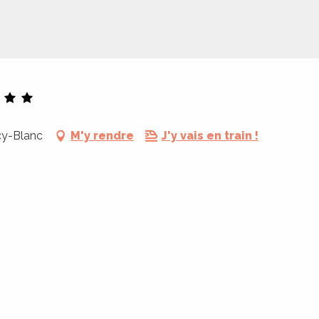
cy-Blanc
M'y rendre
J'y vais en train !