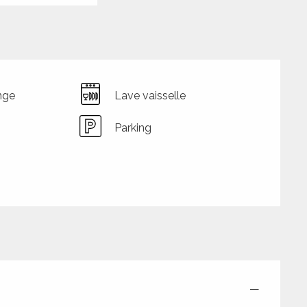
nge
Lave vaisselle
Parking
—