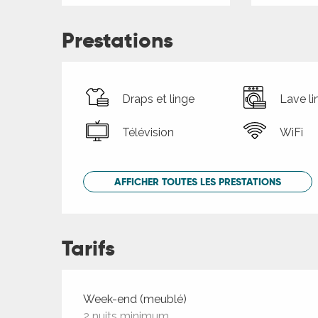
Prestations
Draps et linge
Lave li
Télévision
WiFi
AFFICHER TOUTES LES PRESTATIONS
Tarifs
Tarifs 2026
Week-end (meublé)
2 nuits minimum