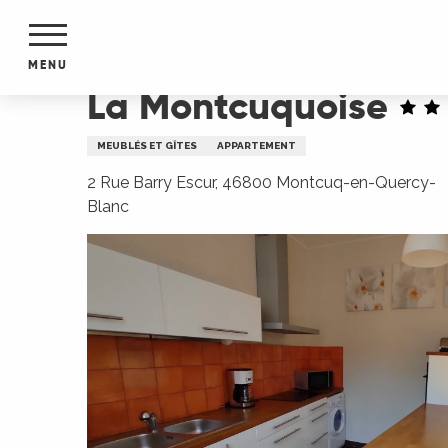
Aller
Accueil
La Montcuquoise
au
contenu
MENU
principal
La Montcuquoise
NTS
MENTS
MEUBLÉS ET GÎTES
APPARTEMENT
S
URS
2 Rue Barry Escur, 46800 Montcuq-en-Quercy-
Blanc
du Lot
dans
s le
e