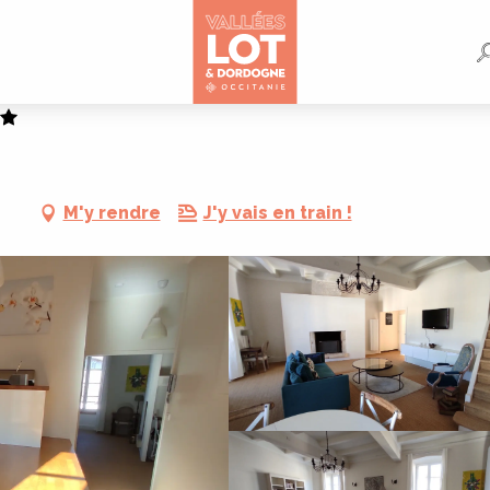
M'y rendre
J'y vais en train !