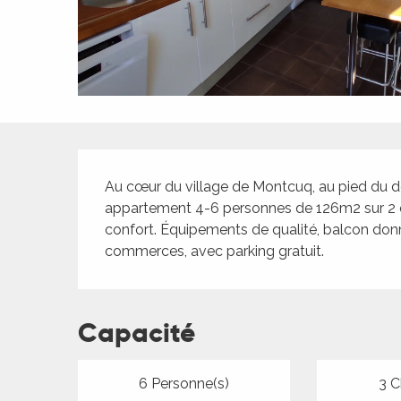
ches,
 et
car
ues
a
Description
ents
Au cœur du village de Montcuq, au pied du donj
es
appartement 4-6 personnes de 126m2 sur 2 ét
ents
confort. Équipements de qualité, balcon donna
es
ités
commerces, avec parking gratuit.
ames
piste
Capacité
 faire
6 Personne(s)
3 C