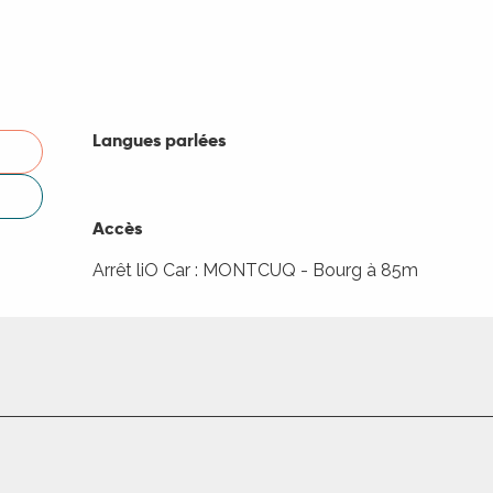
Langues parlées
Langues parlées
Accès
Accès
Arrêt liO Car : MONTCUQ - Bourg à 85m