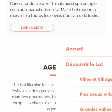
Canoë, rando, vélo, VTT mais aussi spéléologie,
escalade, parachutisme, ULM... le Lot répond à
merveille à toutes les envies d’activités de loisirs.
LIRE LA SUITE
Accueil
Découvrir le Lot
AGENDA
Villes et Villag
Le Lot illumine les saisons de ses animations :
festivals, vides greniers, brocantes, fêtes votives,
Plus beaux vill
marchés gourmands, trails sportifs… Vous l’aurez
compris la diversité est de mise, alors tous à vos
Grandes vallée
agendas !