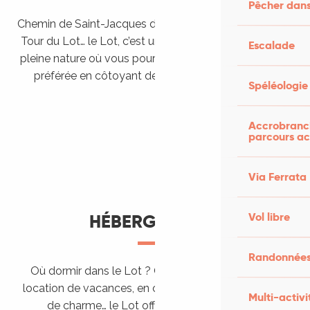
Pêcher dans
Chemin de Saint-Jacques de Compostelle, Véloroutes,
Tour du Lot… le Lot, c’est une véritable destination de
Escalade
pleine nature où vous pourrez pratiquer votre activité
préférée en côtoyant des paysages grandioses.
Spéléologie
Randonner en itinérance
Le Lot en car et en train
Balades et randonnées
Accrobranch
parcours ac
Via Ferrata
Vol libre
HÉBERGEMENTS
Randonnées
Où dormir dans le Lot ? Chez l’habitant, dans une
location de vacances, en camping, ou dans un hôtel
Multi-activi
de charme… le Lot offre des hébergements