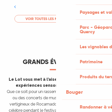
Tout l'agenda
Paysages et val
LIRE LA SUITE
VOIR TOUTES LES MANIFESTATIONS
Parc - Géoparc
Quercy
Les vignobles d
GRANDS ÉVÈNEMENTS
Patrimoine
Produits du ter
Le Lot vous met à l’aise en vous invitant à des
expériences sensorielles étonnantes !
Bouger
Que ce soit pour un rassemblement de montgolfières
ou des concerts de musique sacrée dans le site
vertigineux de Rocamadour, pour écouter un opéra
Randonner à v
célèbre pendant le festival de Saint-Céré ou encore