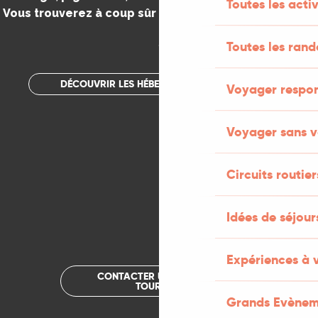
Toutes les activ
Vous trouverez à coup sûr votre bonheur dans le Lot.
.
Toutes les ran
DÉCOUVRIR LES HÉBERGEMENTS INSOLITES
Voyager respo
Voyager sans v
Circuits routier
Idées de séjou
Expériences à 
CONTACTER UN OFFICE DE
TOURISME
Grands Evènem