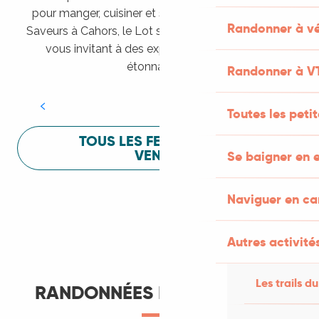
pour manger, cuisiner et s’amuser pendant Lot of
Randonner à vé
Saveurs à Cahors, le Lot sait vous mettre à l’aise en
vous invitant à des expériences sensorielles
Festival Lot of Saveurs
étonnantes !
Randonner à V
LIRE LA SUITE
Toutes les peti
TOUS LES FESTIVALS À
VENIR
Se baigner en e
Naviguer en c
Autres activités
Les trails du
RANDONNÉES ET ITINÉRANCE