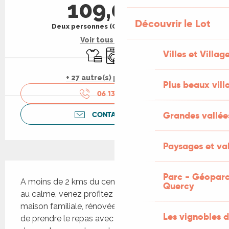
109,00 €
Découvrir le Lot
Deux personnes (Chambres d'hôtes)
Voir tous les tarifs
Draps et linge
Lave linge
WiFi
Villes et Villag
+ 27 autre(s) prestation(s)
Plus beaux vill
06 13 40 83
▒▒
Grandes vallée
CONTACTEZ-NOUS
Paysages et val
Description
Parc - Géoparc
A moins de 2 kms du centre historique mais plus 
Quercy
au calme, venez profitez d'une pause dans notre 
maison familiale, rénovée récemment. Possibilité 
Les vignobles d
de prendre le repas avec nous, dans tous les cas, 