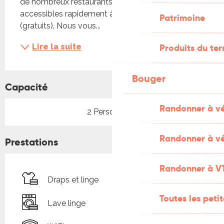
de nombreux restaurants de Cahors sont 
accessibles rapidement à pied ou en bus 
Patrimoine
(gratuits). Nous vous...
Lire la suite
Produits du ter
Bouger
Capacité
Randonner à v
2 Personne(s)
Randonner à vé
Prestations
Randonner à V
Draps et linge
Toutes les peti
Lave linge