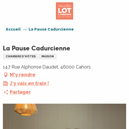
Aller
au
contenu
principal
Accueil
La Pause Cadurcienne
La Pause Cadurcienne
CHAMBRE D'HÔTES
MAISON
147 Rue Alphonse Daudet, 46000 Cahors
M'y rendre
J'y vais en train !
Partager