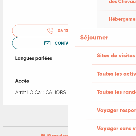
des Chevau
Hébergement
06 13 40 83
▒▒
Séjourner
CONTACTEZ-NOUS
Sites de visites
Langues parlées
Langues parlées
Toutes les activ
Accès
Accès
Toutes les ran
Arrêt liO Car : CAHORS - Regourd à 824m
Voyager respo
Voyager sans v
Signaler une erreur