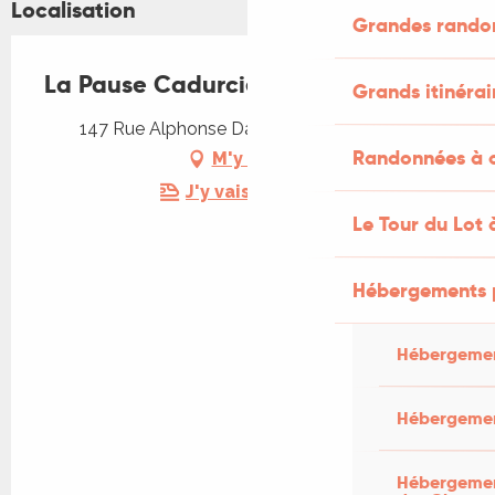
Localisation
Grandes rando
La Pause Cadurcienne
Grands itinérai
147 Rue Alphonse Daudet, 46000 Cahors
Randonnées à c
M'y rendre
J'y vais en train !
Le Tour du Lot 
Hébergements 
Hébergemen
Hébergemen
Hébergement