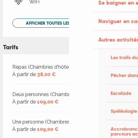
WiFi
Se baigner en e
Naviguer en c
AFFICHER TOUTES LES PRESTATIONS
Autres activités
Tarifs
Les trails du
Tarifs 2026
Repas (Chambres d'hôtes)
À partir de
38,00 €
Pêcher dans
Escalade
Deux personnes (Chambres d'hôtes)
À partir de
109,00 €
Spéléologie
Une personne (Chambres d'hôtes)
Accrobranch
À partir de
109,00 €
parcours ac