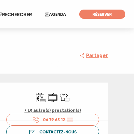
Recherche
RECHERCHER
AGENDA
RÉSERVER
Partager
+ 6
Ouverture et coord
Lave linge
Télévision
Draps et linge
+ 15 autre(s) prestation(s)
06 79 65 12
▒▒
CONTACTEZ-NOUS