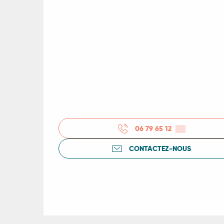
R
06 79 65 12
▒▒
ts
CONTACTEZ-NOUS
rs
ns