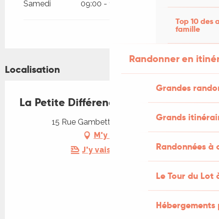
Samedi
09:00 - 18:00
Top 10 des a
famille
Randonner en itiné
Localisation
Grandes rando
La Petite Différence
Grands itinérai
15 Rue Gambetta, 46100 Figeac
M'y rendre
Randonnées à c
J'y vais en train !
Le Tour du Lot 
Hébergements 