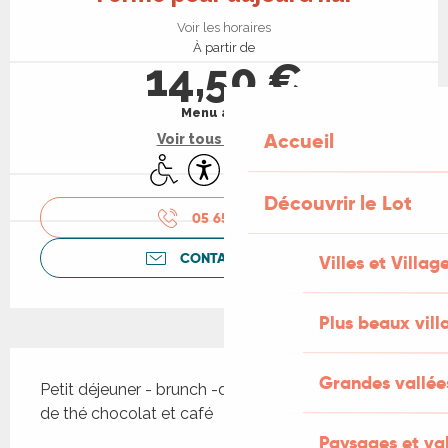
Voir les horaires
À partir de
14,50 €
Menu adulte
Accueil
Voir tous les tarifs
Accès handicapés
Accessibilité
Traiteur
Vente à emporter
Découvrir le Lot
05 65 11 94
▒▒
CONTACTEZ-NOUS
Villes et Villag
Plus beaux vill
Description
Grandes vallée
Petit déjeuner - brunch -déjeuner - goûter- salon 
de thé chocolat et café
Paysages et val