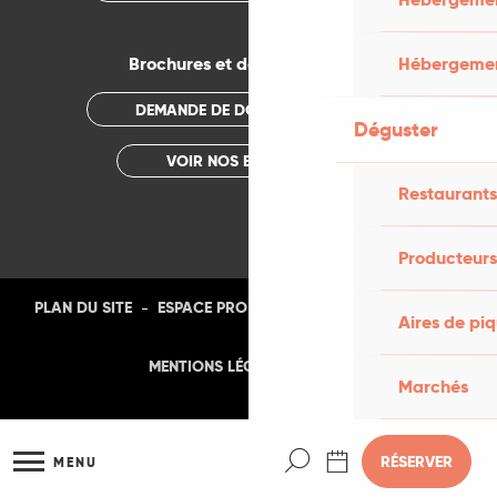
Hébergemen
Brochures et documentations
DEMANDE DE DOCUMENTATION
Déguster
VOIR NOS BROCHURES
Restaurants
Producteurs
-
-
-
-
PLAN DU SITE
ESPACE PRO
PRESSE
PHOTOTHÈQUE
Aires de pi
-
MENTIONS LÉGALES
CGU
Marchés
Recherche
RÉSERVER
MENU