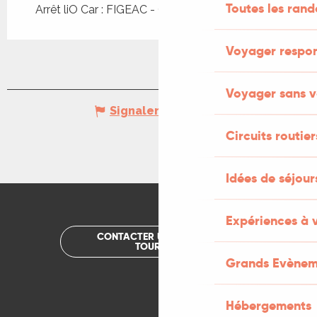
Toutes les ran
Arrêt liO Car : FIGEAC - Gare SNCF à 608m
Voyager respo
Voyager sans v
Signaler une erreur
Circuits routier
Idées de séjou
Expériences à 
CONTACTER UN OFFICE DE
TOURISME
Grands Evènem
Hébergements