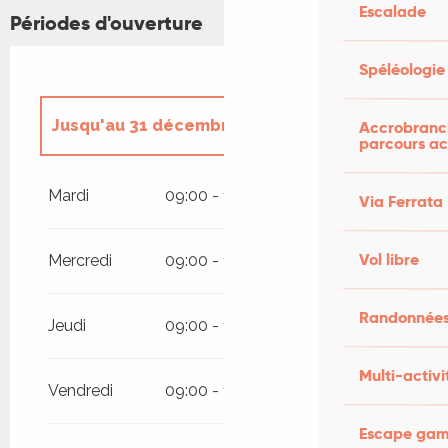
Escalade
Périodes d'ouverture
Spéléologie
Jusqu'au
31 décembre 2026
Accrobranch
parcours ac
Du
1 janvier 2026
au
19 janvier 2026
Mardi
09:00 - 18:00
Via Ferrata
Vol libre
Mercredi
09:00 - 18:00
Randonnées
Jeudi
09:00 - 18:00
Multi-activi
Vendredi
09:00 - 18:00
Escape game