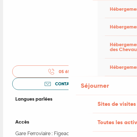
Hébergemen
Hébergemen
Hébergement
des Chevau
Hébergement
05 65 11 94
▒▒
CONTACTEZ-NOUS
Séjourner
Langues parlées
Langues parlées
Sites de visites
Toutes les activ
Accès
Accès
Gare Ferroviaire : Figeac à 680m