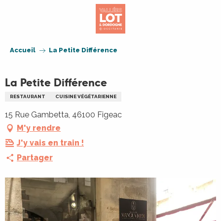
Aller
au
contenu
principal
Accueil
La Petite Différence
La Petite Différence
RESTAURANT
CUISINE VÉGÉTARIENNE
15 Rue Gambetta, 46100 Figeac
M'y rendre
J'y vais en train !
Partager