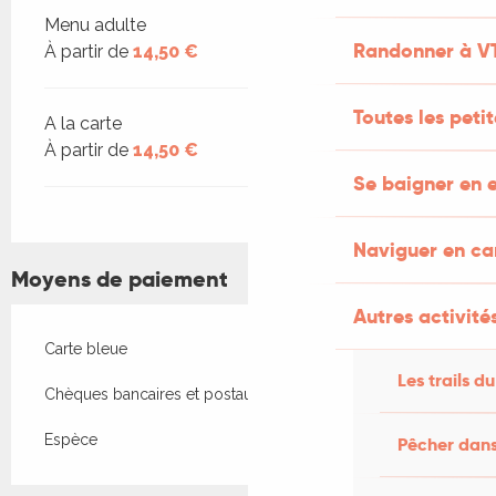
Tarifs 2026
Menu adulte
Randonner à V
À partir de
14,50 €
Toutes les peti
A la carte
À partir de
14,50 €
Se baigner en e
Naviguer en c
Moyens de paiement
Autres activités
Carte bleue
Les trails du
Chèques bancaires et postaux
Espèce
Pêcher dans