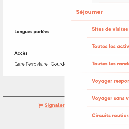
Séjourner
Sites de visites
Langues parlées
Langues parlées
Toutes les activ
Accès
Accès
Toutes les ran
Gare Ferroviaire : Gourdon à 2km
Voyager respo
Voyager sans v
Signaler une erreur
Circuits routier