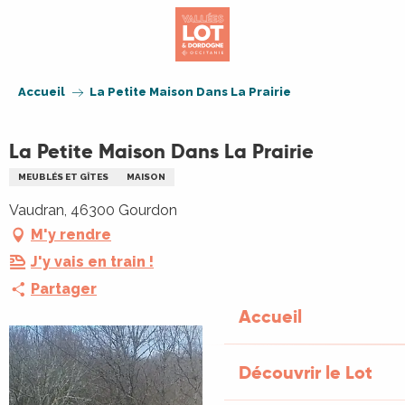
Aller
au
contenu
principal
Accueil
La Petite Maison Dans La Prairie
La Petite Maison Dans La Prairie
MEUBLÉS ET GÎTES
MAISON
Vaudran, 46300 Gourdon
M'y rendre
J'y vais en train !
Partager
Accueil
Découvrir le Lot