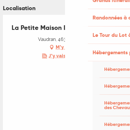
Grands itinérai
Localisation
Randonnées à c
La Petite Maison Dans La Prairie
Le Tour du Lot 
Vaudran, 46300 Gourdon
M'y rendre
Hébergements 
J'y vais en train !
Hébergemen
Hébergemen
Hébergement
des Chevau
Hébergement