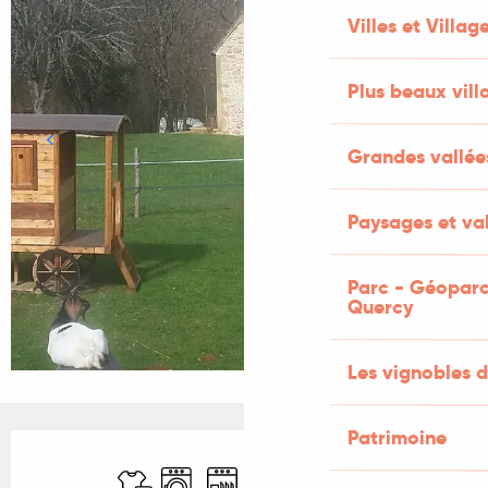
Villes et Villag
Plus beaux vill
Grandes vallée
Paysages et val
Parc - Géoparc
Quercy
Les vignobles d
Patrimoine
Ouverture et coordonnées
Draps et linge
Lave linge
Lave vaisselle
Télévision
WiFi
Parking