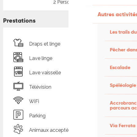
2 Personne(s)
Autres activités
Prestations
Les trails du
Draps et linge
Pêcher dans
Lave linge
Escalade
Lave vaisselle
Spéléologie
Télévision
WiFi
Accrobranch
parcours ac
Parking
Via Ferrata
Animaux acceptés