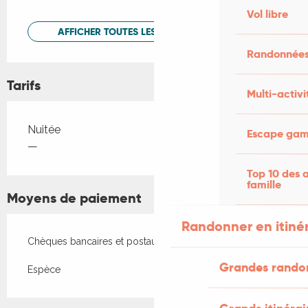
Vol libre
AFFICHER TOUTES LES PRESTATIONS
Randonnées
Tarifs
Multi-activi
Tarifs 2026
Nuitée
Escape game
—
Top 10 des a
famille
Moyens de paiement
Randonner en itiné
Chèques bancaires et postaux
Grandes rando
Espèce