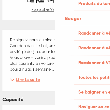
Produits du ter
+ 24 autre(s) prestation(s)
Bouger
Description
Randonner à v
Rejoignez-nous au pied du joli village médiéval de 
Gourdon dans le Lot, un séjour dans un cadre 
Randonner à vé
privilégié de 5 ha. pour les amoureux de la nature. 
Vous pouvez venir à pied, à vélo, à cheval, ou le 
Randonner à V
plus courant... en voiture, et poser vos valises 
pour 2 nuits, 1 semaine, 1 mois... voire, comme...
Toutes les peti
Lire la suite
Se baigner en e
Capacité
Naviguer en c