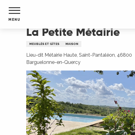
Aller
Accueil
La Petite Métairie
au
contenu
MENU
principal
La Petite Métairie
NTS
MENTS
MEUBLÉS ET GÎTES
MAISON
S
URS
Lieu-dit Métairie Haute, Saint-Pantaléon, 46800
Barguelonne-en-Quercy
du Lot
dans
s le
e