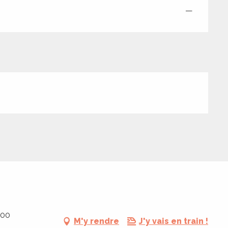
—
800
M'y rendre
J'y vais en train !