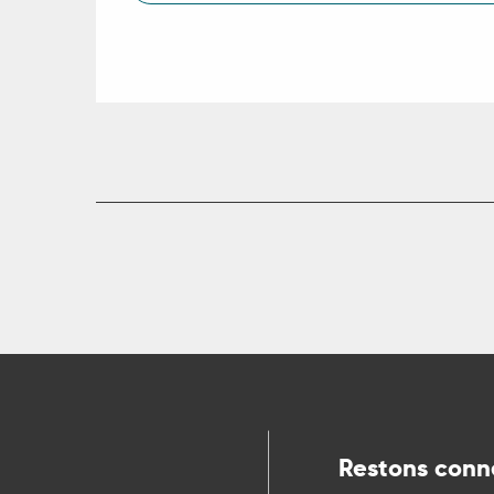
ns
ue
Restons conn