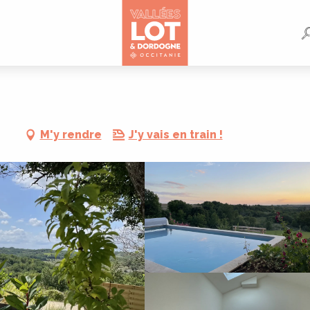
M'y rendre
J'y vais en train !