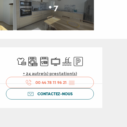
+ 7
Ouverture et coord
Draps et linge
Lave linge
Lave vaisselle
Télévision
Piscine
Parking
+ 24 autre(s) prestation(s)
00 44 78 11 96 21
▒▒
CONTACTEZ-NOUS