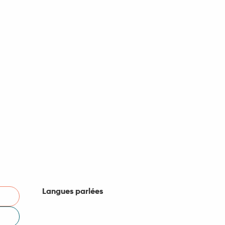
Langues parlées
Langues parlées