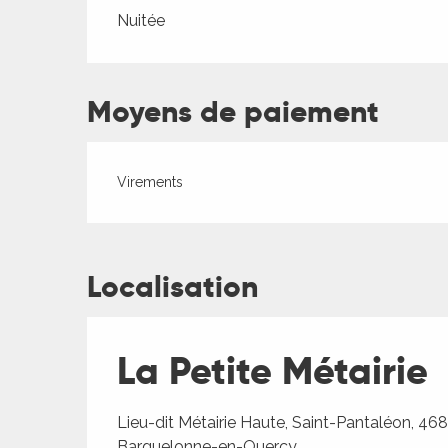
Tarifs 2026
Nuitée
ages
Moyens de paiement
es
es
Virements
Localisation
La Petite Métairie
Lieu-dit Métairie Haute, Saint-Pantaléon, 46
Barguelonne-en-Quercy