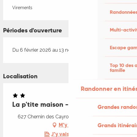
Virements
Randonnées
Périodes d'ouverture
Multi-activi
Escape game
Du 6 février 2026 au 13 novembre 2026
Top 10 des a
famille
Localisation
Randonner en itiné
La p'tite maison - Finca Baribal
Grandes rando
627 Chemin des Cayrousses, 46260 Concots
Grands itinérai
M'y rendre
J'y vais en train !