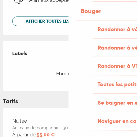
Animaux acceptés
Bouger
AFFICHER TOUTES LES PRESTATIONS
Randonner à v
Offres de prestations
Randonner à vé
Labels
Labels
Randonner à V
Marque Parc
Toutes les peti
Tarifs
Se baigner en e
Tarifs 2026
Naviguer en c
Nuitée
Animaux de compagnie : 30 €/séjour
À partir de
55,00 €