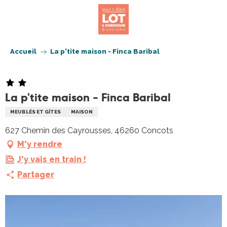
Aller
au
contenu
principal
Accueil
La p'tite maison - Finca Baribal
La p'tite maison - Finca Baribal
MEUBLÉS ET GÎTES
MAISON
627 Chemin des Cayrousses, 46260 Concots
M'y rendre
J'y vais en train !
Partager