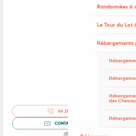
Randonnées à c
Le Tour du Lot 
Hébergements 
Hébergemen
Hébergemen
Hébergement
des Chevau
06 21 09 75
▒▒
Hébergement
CONTACTEZ-NOUS