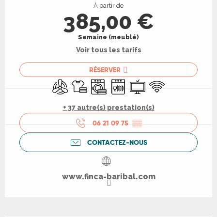
À partir de
385,00 €
Semaine (meublé)
Voir tous les tarifs
RÉSERVER
Air conditionné
Draps et linge
Lave linge
Lave vaisselle
Télévision
WiFi
+ 37 autre(s) prestation(s)
06 21 09 75
▒▒
CONTACTEZ-NOUS
www.finca-baribal.com