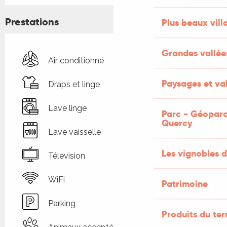
Prestations
Plus beaux vill
Grandes vallée
Air conditionné
Paysages et val
Draps et linge
Lave linge
Parc - Géoparc
Quercy
Lave vaisselle
Les vignobles d
Télévision
WiFi
Patrimoine
Parking
Produits du ter