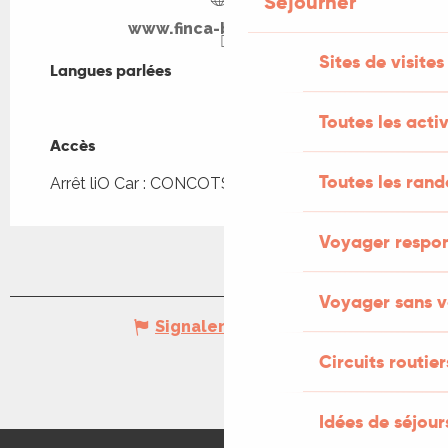
Séjourner
www.finca-baribal.com
Sites de visites
Langues parlées
Langues parlées
Toutes les activ
Accès
Accès
Toutes les ran
Arrêt liO Car : CONCOTS - Bourg à 833m
Voyager respo
Voyager sans v
Signaler une erreur
Circuits routier
Idées de séjou