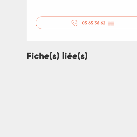
05 65 36 62
▒▒
R
ts
Fiche(s) liée(s)
rs
ns
ue