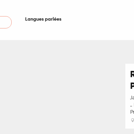
Langues parlées
Langues parlées
J
…
P