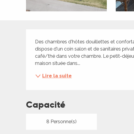
ches,
 et
car
ues
Description
a
Des chambres d'hôtes douillettes et confort
dispose d'un coin salon et de sanitaires privat
ents
café/thé dans votre chambre. Le petit-déjeun
es
maison située dans...
ents
Lire la suite
es
ités
ames
piste
Capacité
 faire
8 Personne(s)