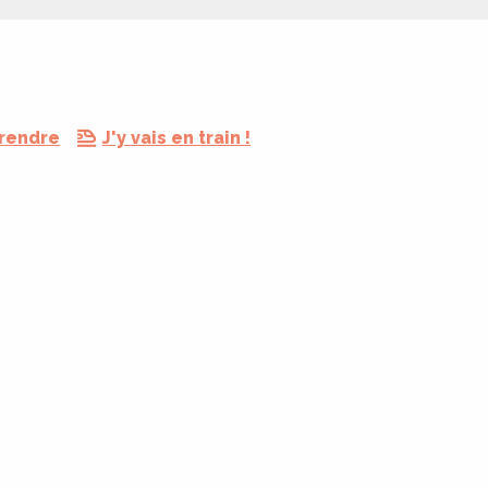
 rendre
J'y vais en train !