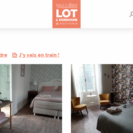
dre
J'y vais en train !