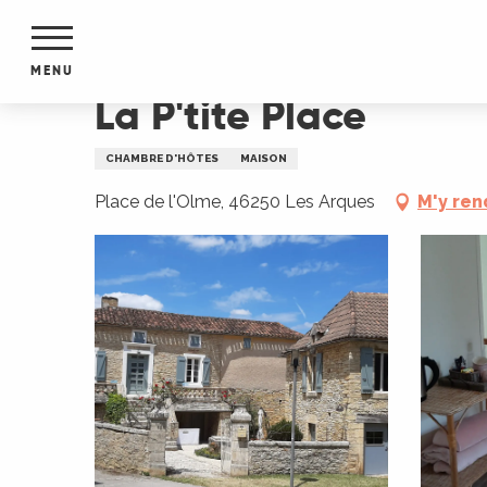
Aller
Accueil
La P'tite Place
au
contenu
MENU
principal
La P'tite Place
NTS
MENTS
CHAMBRE D'HÔTES
MAISON
S
URS
Place de l'Olme, 46250 Les Arques
M'y ren
du Lot
dans
s le
e