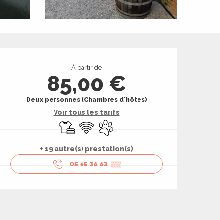
Ouverture et coord
À partir de
85,00 €
Deux personnes (Chambres d'hôtes)
Voir tous les tarifs
Draps et linge
WiFi
Animaux acceptés
+ 19 autre(s) prestation(s)
05 65 36 62
▒▒