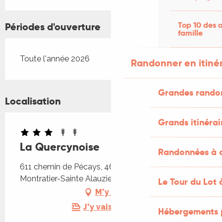
Top 10 des a
Périodes d'ouverture
famille
Toute l'année 2026
Randonner en itiné
Grandes rando
Localisation
Grands itinérai
La Quercynoise
Randonnées à c
611 chemin de Pécays, 46170 Castelnau
Montratier-Sainte Alauzie
Le Tour du Lot 
M'y rendre
J'y vais en train !
Hébergements 