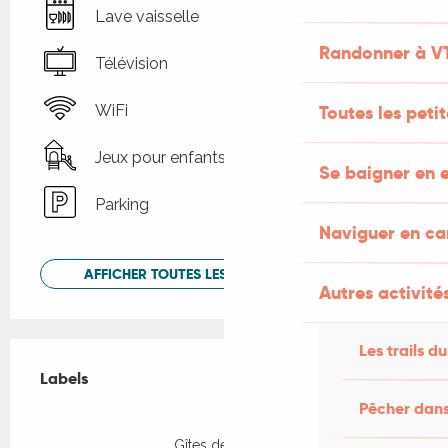
Lave vaisselle
Randonner à V
Télévision
Toutes les peti
WiFi
Jeux pour enfants / Espace jeux
Se baigner en e
Parking
Naviguer en c
AFFICHER TOUTES LES PRESTATIONS
Autres activités
Offres de prestations
Les trails du
Labels
Labels
Pêcher dans
Gîtes de France