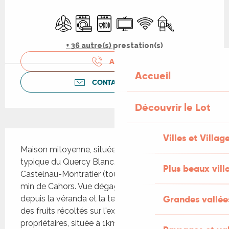
Ouverture et coordonnées
Air conditionné
Lave linge
Lave vaisselle
Télévision
WiFi
Jeux pour enfants 
+ 36 autre(s) prestation(s)
APPELER
Accueil
CONTACTEZ-NOUS
Découvrir le Lot
Description
Villes et Villag
Maison mitoyenne, située dans un hameau 
typique du Quercy Blanc. A 10 min du village de 
Plus beaux vill
Castelnau-Montratier (tous commerces) et à 20 
min de Cahors. Vue dégagée sur la campagne 
Grandes vallée
depuis la véranda et la terrasse. Vous profiterez 
des fruits récoltés sur l'exploitation des 
propriétaires, située à 1km....