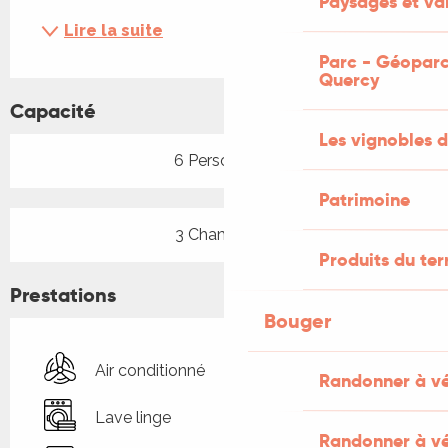
Paysages et val
Lire la suite
Parc - Géoparc
Quercy
Capacité
Les vignobles d
6 Personne(s)
Patrimoine
3 Chambre(s)
Produits du ter
Prestations
Bouger
Air conditionné
Randonner à v
Lave linge
Randonner à vé