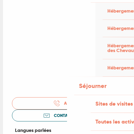
Hébergemen
Hébergemen
Hébergement
des Chevau
Hébergement
Séjourner
Sites de visites
APPELER
CONTACTEZ-NOUS
Toutes les activ
Langues parlées
Langues parlées