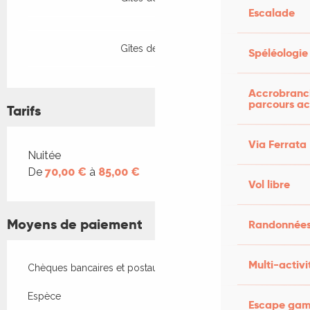
Escalade
Gîtes de France
Spéléologie
Accrobranch
parcours ac
Tarifs
Via Ferrata
Tarifs 2026
Nuitée
De
70,00 €
à
85,00 €
Vol libre
Moyens de paiement
Randonnées
Multi-activi
Chèques bancaires et postaux
Espèce
Escape game