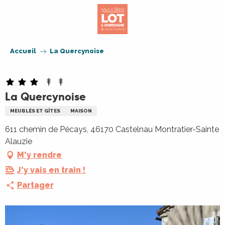
Aller
au
contenu
principal
Accueil
La Quercynoise
La Quercynoise
MEUBLÉS ET GÎTES
MAISON
611 chemin de Pécays, 46170 Castelnau Montratier-Sainte
Alauzie
M'y rendre
J'y vais en train !
Partager