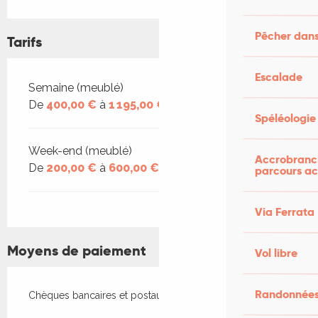
Pêcher dans
Tarifs
Escalade
Tarifs 2026
Semaine (meublé)
De
400,00 €
à
1 195,00 €
Spéléologie
Week-end (meublé)
Accrobranch
De
200,00 €
à
600,00 €
parcours ac
Via Ferrata
Moyens de paiement
Vol libre
Randonnées
Chèques bancaires et postaux