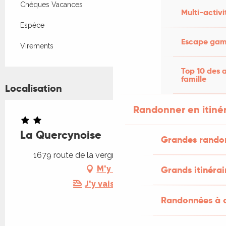
Chèques Vacances
Multi-activi
Espèce
Escape game
Virements
Top 10 des a
famille
Localisation
Randonner en itiné
La Quercynoise
Grandes rando
1679 route de la vergnolle, 46300 Le Vigan
Grands itinérai
M'y rendre
J'y vais en train !
Randonnées à c