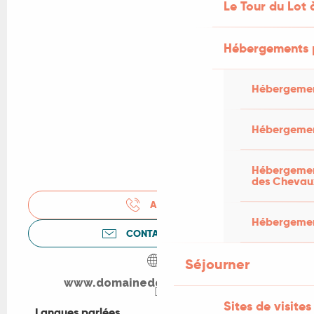
Le Tour du Lot 
Hébergements 
Hébergemen
Hébergemen
Hébergement
des Chevau
APPELER
Hébergement
CONTACTEZ-NOUS
Séjourner
www.domainedelamarandine.fr
Sites de visites
Langues parlées
Langues parlées