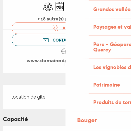
Air conditionné
Lave vaisselle
Télévision
Piscine
Grandes vallée
+ 18 autre(s) prestation(s)
Paysages et val
APPELER
CONTACTEZ-NOUS
Parc - Géoparc
Quercy
www.domainedelamarandine.fr
Les vignobles d
Patrimoine
Description
location de gite
Produits du ter
Capacité
Bouger