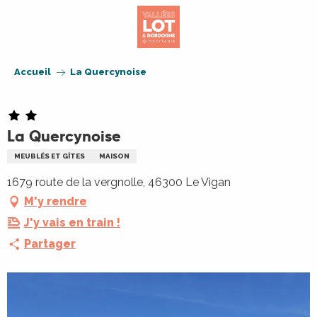
Aller
au
contenu
principal
Accueil
La Quercynoise
La Quercynoise
MEUBLÉS ET GÎTES
MAISON
1679 route de la vergnolle, 46300 Le Vigan
M'y rendre
J'y vais en train !
Partager