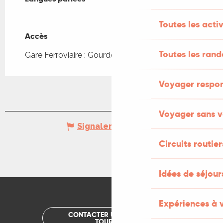
Toutes les activ
Accès
Accès
Toutes les ran
Gare Ferroviaire : Gourdon à 4km
Voyager respo
Voyager sans v
Signaler une erreur
Circuits routier
Idées de séjou
Expériences à 
CONTACTER UN OFFICE DE
TOURISME