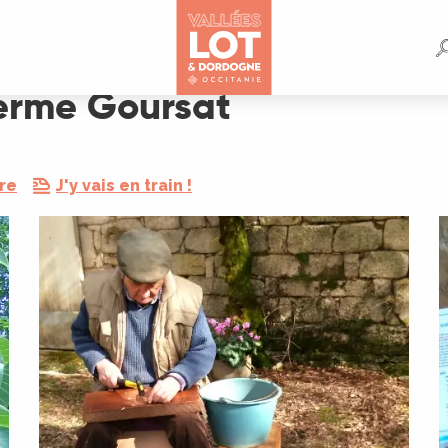
Ferme Goursat
re
J'y vais en train !