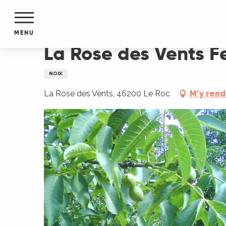
Aller
Accueil
La Rose des Vents Ferme Goursat
au
contenu
MENU
principal
La Rose des Vents 
NTS
MENTS
NOIX
S
URS
La Rose des Vents, 46200 Le Roc
M'y rend
du Lot
dans
s le
e