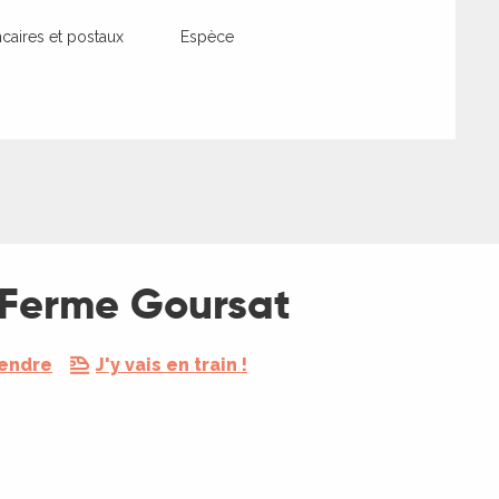
aires et postaux
Espèce
 Ferme Goursat
rendre
J'y vais en train !