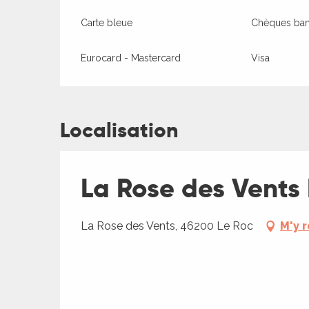
Carte bleue
Chèques banc
es
es
Eurocard - Mastercard
Visa
Localisation
La Rose des Vents
La Rose des Vents, 46200 Le Roc
M'y 