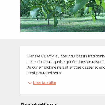
ches,
 et
car
ues
a
ents
Description
es
Dans le Quercy, au cœur du bassin traditionne
ents
celle-ci depuis quatre générations en raisonné
es
ités
Aucune machine ne sait encore casser et éno
c'est pourquoi nous...
ames
piste
Lire la suite
 faire