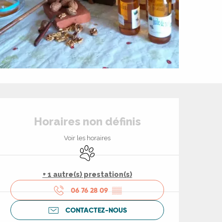
Ouverture et coord
Horaires non définis
Voir les horaires
Animaux acceptés
+ 1 autre(s) prestation(s)
06 76 28 09
▒▒
CONTACTEZ-NOUS