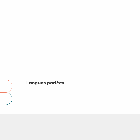
Langues parlées
Langues parlées