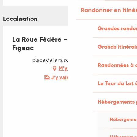
Randonner en itiné
Localisation
Grandes rando
La Roue Fédère – Vélo parade à
Grands itinérai
Figeac
place de la raison, 46100 Figeac
Randonnées à c
M'y rendre
J'y vais en train !
Le Tour du Lot 
Hébergements 
Hébergemen