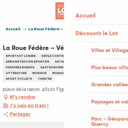
Aller
au
Accueil
contenu
principal
Accueil
La Roue Fédère – Vélo parade à Figeac
Découvrir le Lot
La Roue Fédère – Vélo parade à Figeac
Villes et Villag
SPORTS ET LOISIRS
DÉFILÉ CORTÈGE PARADE
DÉMONSTRATION SPORTIVE
ARTISANAT
FAMILLE
Plus beaux vill
FANFARES BANDAS
GASTRONOMIE
HUMOUR
JEUX
LITTÉRATURE
MUSIQUE
MUSIQUE DE VARIÉTÉ
PLEIN AIR
SPORT
SPORT CYCLISTE
THÉÂTRE
Grandes vallée
place de la raison, 46100 Figeac
M'y rendre
Paysages et val
J'y vais en train !
Partager
Parc - Géoparc
Quercy