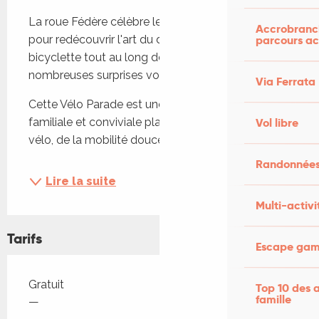
Description
La roue Fédère célèbre le vélo ! venez nombreux 
Accrobranch
pour redécouvrir l'art du déplacement à 
parcours ac
bicyclette tout au long de cette belle journée, de 
nombreuses surprises vous attendent !
Via Ferrata
Cette Vélo Parade est une journée festive, 
familiale et conviviale placée sous le signe du 
Vol libre
vélo, de la mobilité douce et du...
Randonnées
Lire la suite
Multi-activi
Tarifs
Escape game
Tarifs 2026
Gratuit
Top 10 des a
famille
—