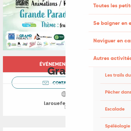
Toutes les peti
Se baigner en e
Naviguer en c
Autres activités
Ouverture et coordonnées
ÉVÉNEMENT TERMINÉ
Gratuit
Les trails du
CONTACTEZ-NOUS
Pêcher dans
larouefedere.org
Escalade
Spéléologie