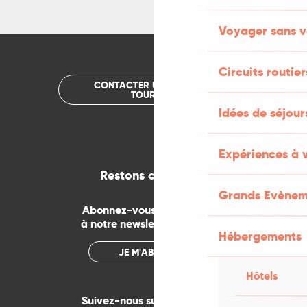
Voyager sans v
Circuits routier
CONTACTER UN OFFICE DE
TOURISME
Idées de séjou
Expériences à 
Restons connectés
Grands Evènem
Abonnez-vous gratuitement
à notre newsletter mensuelle
Hébergements
JE M'ABONNE
Hôtels
Suivez-nous sur les réseaux !