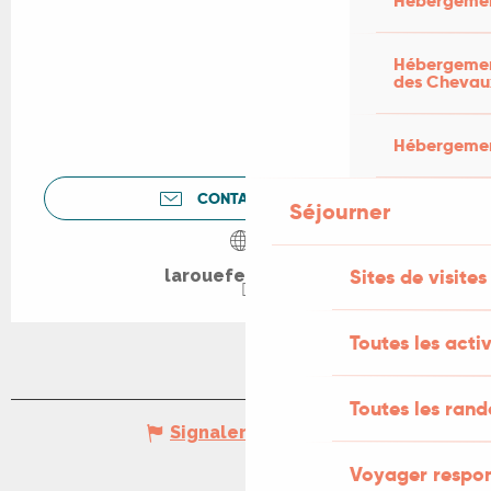
Hébergemen
Hébergement
des Chevau
Hébergement
CONTACTEZ-NOUS
Séjourner
Sites de visites
larouefedere.org
Toutes les activ
Toutes les ran
Signaler une erreur
Voyager respo