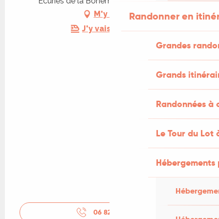
Ecuries de la Bohème, 46300 Ginouillac
M'y rendre
Randonner en itiné
J'y vais en train !
Grandes rando
Grands itinérai
Randonnées à c
Le Tour du Lot 
Hébergements 
Hébergemen
06 82 45 24
▒▒