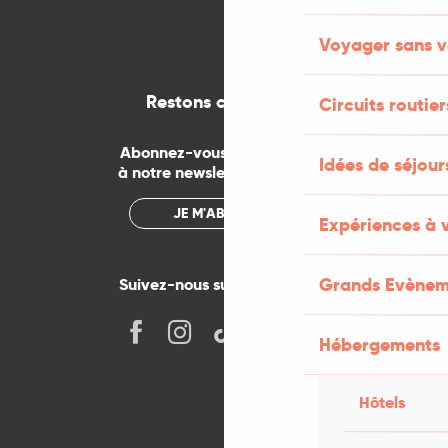
Voyager sans v
Restons connectés
Circuits routier
Abonnez-vous gratuitement
Idées de séjou
à notre newsletter mensuelle
JE M'ABONNE
Expériences à 
Grands Evènem
Suivez-nous sur les réseaux !
Hébergements
Hôtels