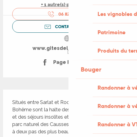
+ 1 autre(s) prestation(s)
Les vignobles d
06 82 45 24
▒▒
CONTACTEZ-NOUS
Patrimoine
www.gitesdelaboheme.com
Produits du ter
Page Facebook
Bouger
Randonner à v
Description
Situés entre Sarlat et Rocamadour, les Gîtes de la 
Randonner à vé
Bohême sont la halte des amoureux de la nature 
et des séjours insolites et se trouvent au cœur du 
Randonner à V
parc naturel des Causses du Quercy dans le Lot, 
à deux pas des plus beaux villages de France et 