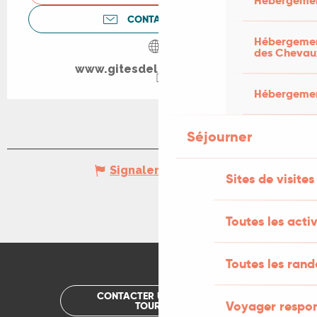
Hébergemen
CONTACTEZ-NOUS
Hébergement
des Chevau
www.gitesdelaboheme.com
Hébergement
Séjourner
Signaler une erreur
Sites de visites
Toutes les activ
Toutes les ran
CONTACTER UN OFFICE DE
Voyager respo
TOURISME