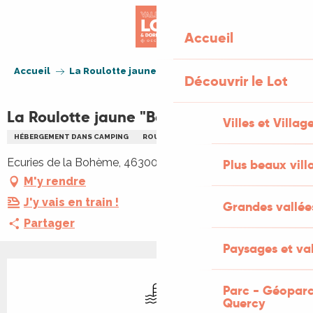
Aller
au
Accueil
contenu
principal
Accueil
La Roulotte jaune "Bohème"
Découvrir le Lot
La Roulotte jaune "Bohème"
Villes et Villag
HÉBERGEMENT DANS CAMPING
ROULOTTE
Ecuries de la Bohème, 46300 Ginouillac
Plus beaux vill
M'y rendre
J'y vais en train !
Grandes vallée
Partager
Paysages et val
Ouverture et coordonnées
Piscine
Parc - Géoparc
Quercy