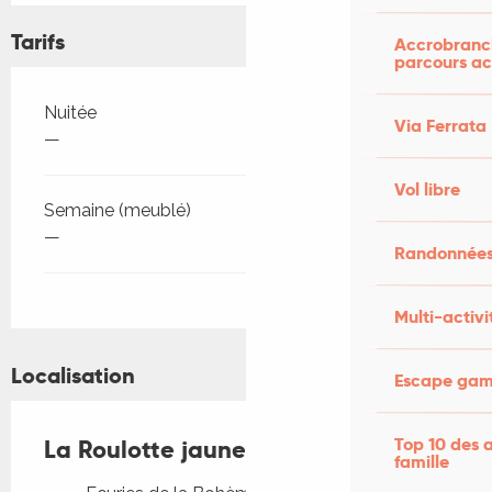
Tarifs
Accrobranch
parcours ac
Tarifs 2026
Nuitée
Via Ferrata
—
Vol libre
Semaine (meublé)
—
Randonnées
Multi-activi
Localisation
Escape game
Top 10 des a
La Roulotte jaune "Bohème"
famille