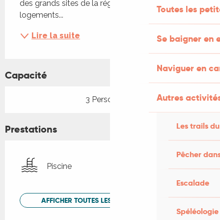
des grands sites de la région. Loin des 
Toutes les peti
logements...
Lire la suite
Se baigner en e
Naviguer en c
Capacité
Autres activités
3 Personne(s)
Les trails du
Prestations
Pêcher dans
Piscine
Escalade
AFFICHER TOUTES LES PRESTATIONS
Spéléologie