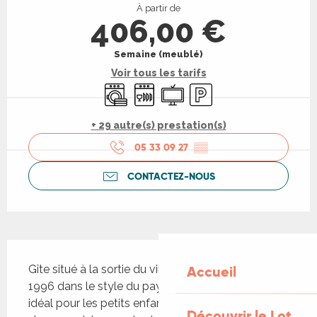
À partir de
406,00 €
Semaine (meublé)
Voir tous les tarifs
Lave linge
Lave vaisselle
Télévision
Parking
+ 29 autre(s) prestation(s)
05 33 09 27
▒▒
CONTACTEZ-NOUS
Description
Gîte situé à la sortie du village et construit en 
Accueil
1996 dans le style du pays avec un terrain clos, 
idéal pour les petits enfants qui souhaiteraient 
Découvrir le Lot