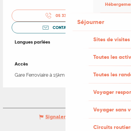
Hébergement
05 33 09 27
▒▒
Séjourner
CONTACTEZ-NOUS
Sites de visites
Langues parlées
Langues parlées
Toutes les activ
Accès
Accès
Toutes les ran
Gare Ferroviaire à 15km
Voyager respo
Voyager sans v
Signaler une erreur
Circuits routier