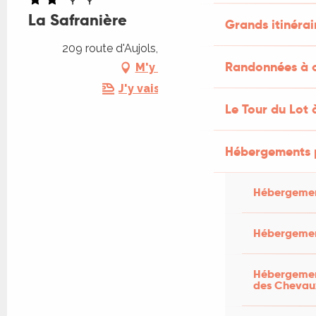
La Safranière
Grands itinérai
209 route d'Aujols, 46230 Laburgade
Randonnées à c
M'y rendre
J'y vais en train !
Le Tour du Lot 
Hébergements 
Hébergemen
Hébergemen
Hébergement
des Chevau