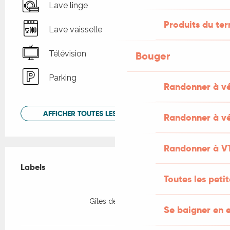
Lave linge
Produits du ter
Lave vaisselle
Télévision
Bouger
Parking
Randonner à v
AFFICHER TOUTES LES PRESTATIONS
Randonner à vé
Randonner à V
Offres de prestations
Labels
Labels
Toutes les peti
Gîtes de France
Se baigner en e