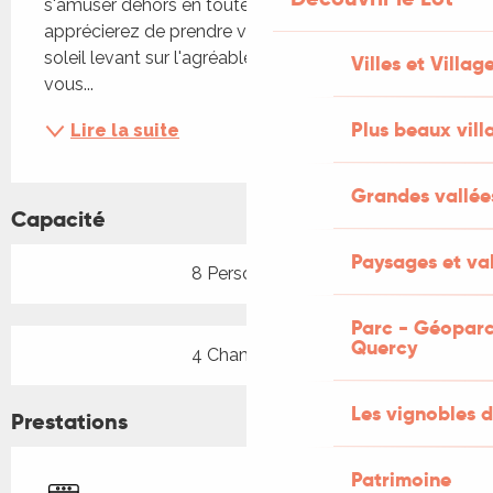
s'amuser dehors en toute tranquillité. L'été, vous 
apprécierez de prendre votre petit déjeuner au 
soleil levant sur l'agréable terrasse couverte, 
Villes et Villag
vous...
Plus beaux vill
Lire la suite
Grandes vallée
Capacité
Paysages et val
8 Personne(s)
Parc - Géoparc
Quercy
4 Chambre(s)
Les vignobles d
Prestations
Patrimoine