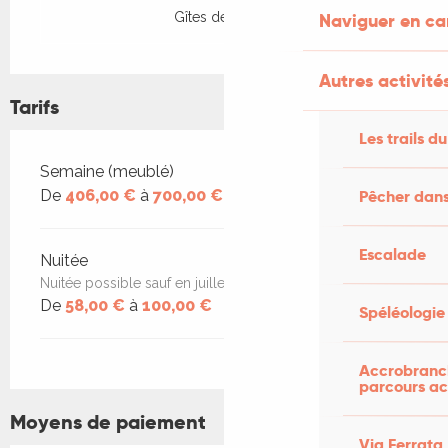
Naviguer en c
Gîtes de France
Autres activités
Tarifs
Les trails du
Tarifs 2026
Semaine (meublé)
Pêcher dans
De
406,00 €
à
700,00 €
Escalade
Nuitée
Nuitée possible sauf en juillet - août
De
58,00 €
à
100,00 €
Spéléologie
Accrobranch
parcours ac
Moyens de paiement
Via Ferrata