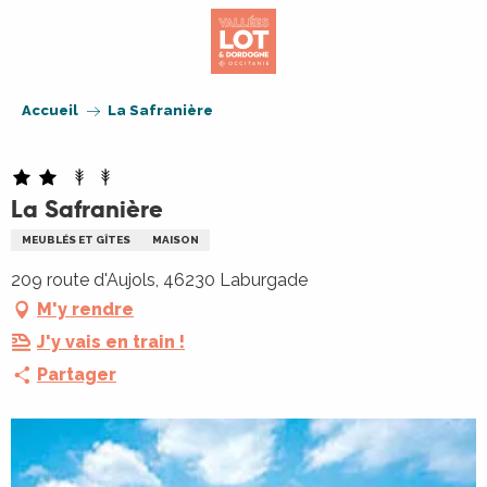
Aller
au
contenu
principal
Accueil
La Safranière
La Safranière
MEUBLÉS ET GÎTES
MAISON
209 route d'Aujols, 46230 Laburgade
M'y rendre
J'y vais en train !
Partager