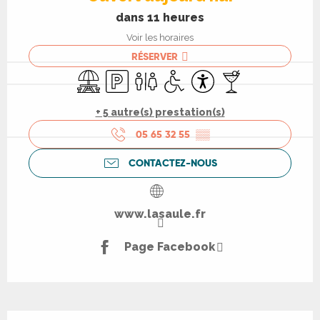
dans 11 heures
Voir les horaires
RÉSERVER
Aire de pique nique
Parking
Toilettes
Accès handicapés
Accessibilité
Bar / Buvette
+ 5 autre(s) prestation(s)
05 65 32 55
▒▒
CONTACTEZ-NOUS
www.lasaule.fr
Page Facebook