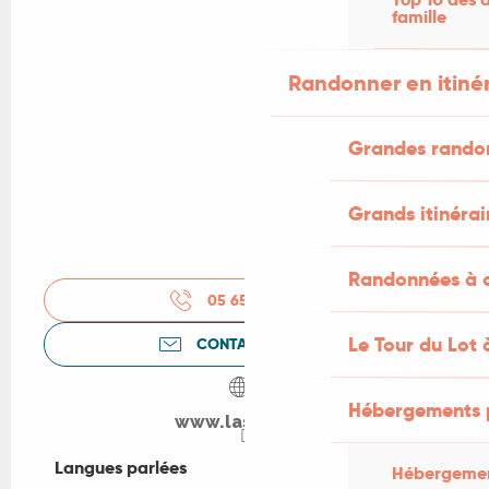
famille
Randonner en itiné
Grandes rando
Grands itinérai
Randonnées à c
05 65 32 55
▒▒
Le Tour du Lot 
CONTACTEZ-NOUS
Hébergements 
www.lasaule.fr
Langues parlées
Langues parlées
Hébergemen