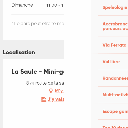
Dimanche
11:00 - 19:00
Spéléologie
* Le parc peut être fermé si la météo l'impose.
Accrobranch
parcours ac
Via Ferrata
Localisation
Vol libre
La Saule - Mini-golf
Randonnées
874 route de la saule, 46110 Bétaille
M'y rendre
Multi-activi
J'y vais en train !
Escape game
Top 10 des a