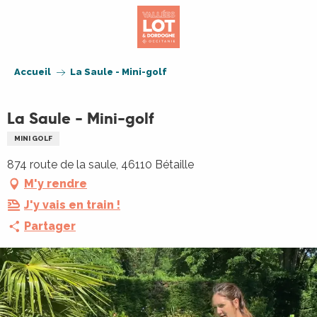
Aller
au
contenu
principal
Accueil
La Saule - Mini-golf
La Saule - Mini-golf
MINI GOLF
874 route de la saule, 46110 Bétaille
M'y rendre
J'y vais en train !
Partager