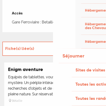
Hébergemen
Accès
Accès
Gare Ferroviaire : Betaille à 3km
Hébergement
des Chevau
Hébergement
Fiche(s) liée(s)
Séjourner
Propose
Enigm aventure
Réservable
Sites de visites
Equipés de tablettes, vous devez résoudre un
mystère. Un périple intéractif rythmé d'énigmes, de
Toutes les activ
recherches d'objets et de mécanismes secrets en
pleine nature. Sur réservation.
Toutes les ran
Bétaille