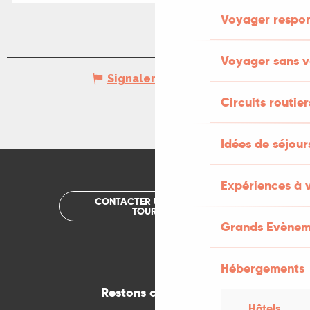
Voyager respo
Voyager sans v
Signaler une erreur
Circuits routier
Idées de séjou
Expériences à 
CONTACTER UN OFFICE DE
TOURISME
Grands Evènem
Hébergements
Restons connectés
Hôtels