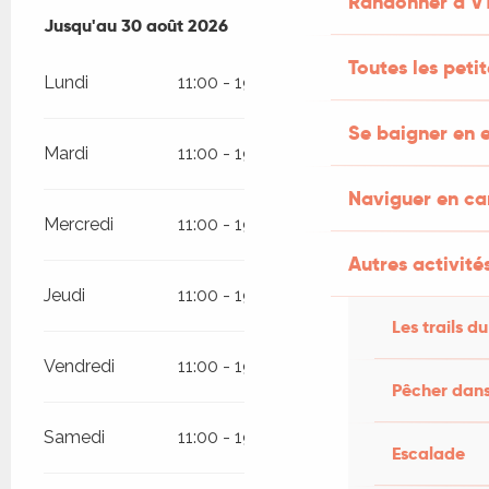
Randonner à V
Du
Jusqu'au
20 juin 2026
30 août 2026
au
30 août 2026
Toutes les peti
Lundi
11:00 - 19:00
Se baigner en e
Mardi
11:00 - 19:00
Naviguer en c
Mercredi
11:00 - 19:00
Autres activités
Jeudi
11:00 - 19:00
Les trails du
Vendredi
11:00 - 19:00
Pêcher dans
Samedi
11:00 - 19:00
Escalade