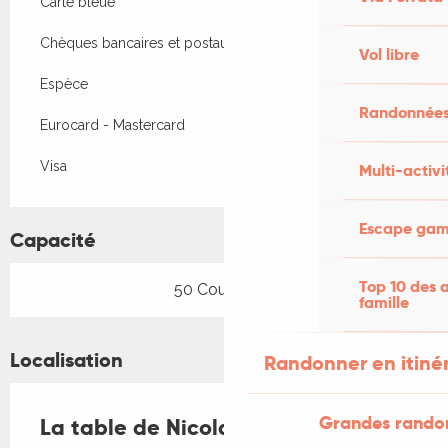
Carte bleue
Chèques bancaires et postaux
Vol libre
Espèce
Randonnées
Eurocard - Mastercard
Visa
Multi-activi
Escape game
Capacité
Top 10 des a
50 Couvert(s)
famille
Localisation
Randonner en itiné
Grandes rando
La table de Nicolas