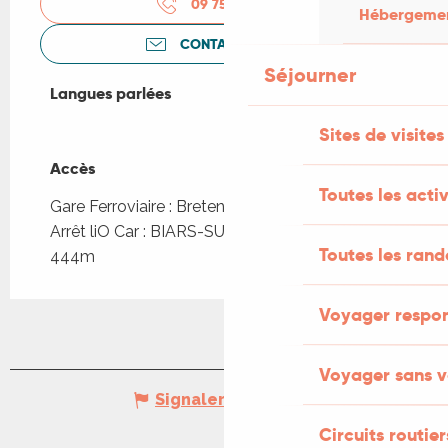
09 75 69 51
▒▒
Hébergement
CONTACTEZ-NOUS
Séjourner
Langues parlées
Langues parlées
Sites de visites
Accès
Accès
Toutes les activ
Gare Ferroviaire : Bretenoux-Biars à 466m
Arrêt liO Car : BIARS-SUR-CERE - Gare SNCF à
Toutes les ran
444m
Voyager respo
Voyager sans v
Signaler une erreur
Circuits routier