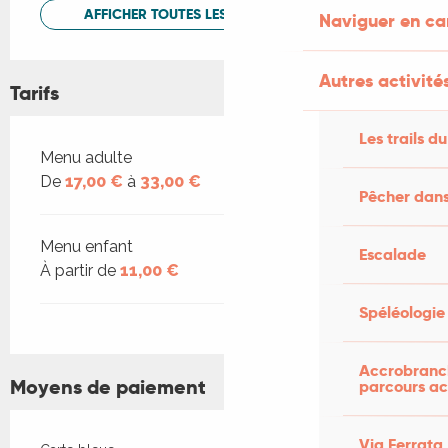
AFFICHER TOUTES LES PRESTATIONS
Naviguer en c
Autres activités
Tarifs
Les trails du
Tarifs 2026
Menu adulte
De
17,00 €
à
33,00 €
Pêcher dans
Menu enfant
Escalade
À partir de
11,00 €
Spéléologie
Accrobranch
Moyens de paiement
parcours ac
Via Ferrata