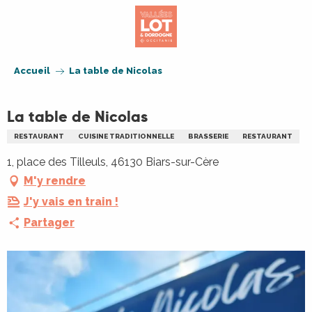
Aller
au
contenu
principal
Accueil
La table de Nicolas
La table de Nicolas
RESTAURANT
CUISINE TRADITIONNELLE
BRASSERIE
RESTAURANT
1, place des Tilleuls, 46130 Biars-sur-Cère
M'y rendre
J'y vais en train !
Partager