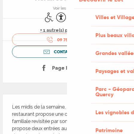
Voir les horaires
Accès handicapés
Accessibilité
Parking
Animaux acceptés
Villes et Villag
+ 1 autre(s) prestation(s)
Plus beaux vill
09 75 69 51
▒▒
CONTACTEZ-NOUS
Grandes vallée
Page Facebook
Paysages et val
Parc - Géoparc
Quercy
Description
Les midis de la semaine, sauf le mercredi, le 
Les vignobles d
restaurant propose une cuisine de tradition 
familiale revisitée par son chef. Au menu, il 
propose deux entrées au choix, le plat du jour, 
Patrimoine