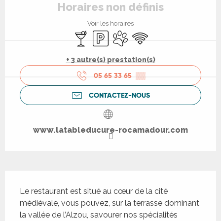
Horaires non définis
Voir les horaires
Bar / Buvette
Parking
Animaux acceptés
WiFi
+ 3 autre(s) prestation(s)
05 65 33 65
▒▒
CONTACTEZ-NOUS
www.latableducure-rocamadour.com
Description
Le restaurant est situé au cœur de la cité 
médiévale, vous pouvez, sur la terrasse dominant 
la vallée de l’Alzou, savourer nos spécialités 