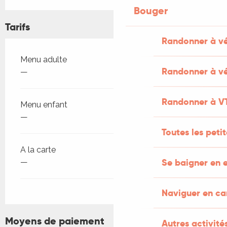
Bouger
Tarifs
Randonner à v
Tarifs 2026
Menu adulte
Randonner à vé
—
Randonner à V
Menu enfant
—
Toutes les peti
A la carte
Se baigner en e
—
Naviguer en c
Moyens de paiement
Autres activités