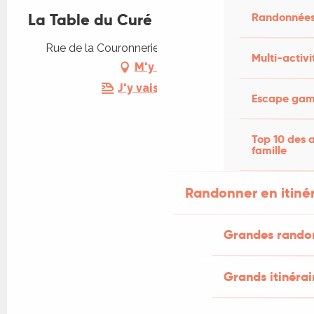
Randonnées
La Table du Curé
Rue de la Couronnerie, 46500 Rocamadour
Multi-activi
M'y rendre
J'y vais en train !
Escape game
Top 10 des a
famille
Randonner en itiné
Grandes rando
Grands itinérai