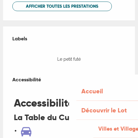
AFFICHER TOUTES LES PRESTATIONS
Offres de prestations
Labels
Labels
Le petit futé
Accessibilité
Accessibilité
Accueil
Fermer
Accessibilité
Découvrir le Lot
La Table du Curé
Villes et Villag