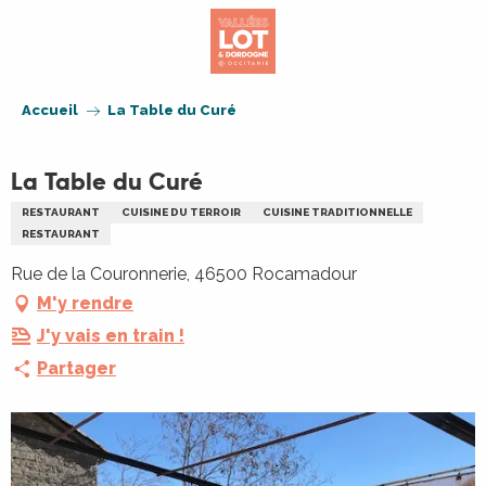
Aller
au
contenu
principal
Accueil
La Table du Curé
La Table du Curé
RESTAURANT
CUISINE DU TERROIR
CUISINE TRADITIONNELLE
RESTAURANT
Rue de la Couronnerie, 46500 Rocamadour
M'y rendre
J'y vais en train !
Partager