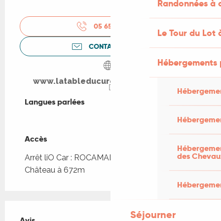
Randonnées à c
05 65 33 65
▒▒
Le Tour du Lot 
CONTACTEZ-NOUS
Hébergements 
www.latableducure-rocamadour.com
Hébergemen
Langues parlées
Langues parlées
Hébergemen
Accès
Accès
Hébergement
des Chevau
Arrêt liO Car : ROCAMADOUR - Ascenseur
Château à 672m
Hébergement
Séjourner
Avis
Avis