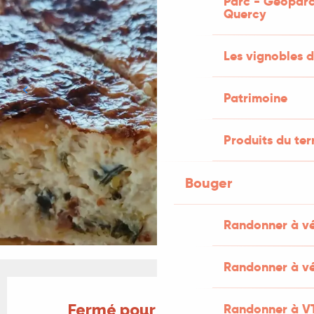
Parc - Géoparc
Quercy
Les vignobles d
Patrimoine
Produits du ter
Bouger
Randonner à v
Randonner à vé
Ouverture et coordonnées
Fermé pour aujourd'hui
Randonner à V