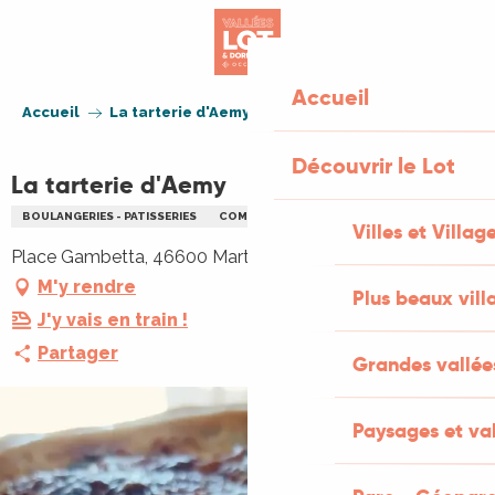
Aller
au
contenu
principal
Accueil
Accueil
La tarterie d'Aemy
Découvrir le Lot
La tarterie d'Aemy
BOULANGERIES - PATISSERIES
COMMERCE ALIMENTATION
Villes et Villag
Place Gambetta, 46600 Martel
M'y rendre
Plus beaux vill
J'y vais en train !
Partager
Grandes vallée
Paysages et val