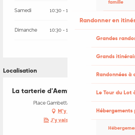
famille
Samedi
10:30 - 18:00
Randonner en itiné
Dimanche
10:30 - 18:00
Grandes rando
Grands itinérai
Localisation
Randonnées à c
La tarterie d'Aemy
Le Tour du Lot 
Place Gambetta, 46600 Martel
Hébergements 
M'y rendre
J'y vais en train !
Hébergemen