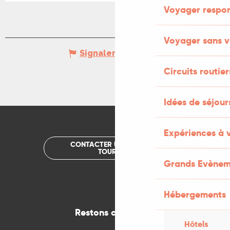
Voyager respo
Voyager sans v
Signaler une erreur
Circuits routier
Idées de séjou
Expériences à 
CONTACTER UN OFFICE DE
TOURISME
Grands Evènem
Hébergements
Restons connectés
Hôtels