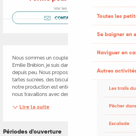
Voir les horaires
Toutes les peti
CONTACTEZ-NOUS
Se baigner en e
Description
Naviguer en c
Nous sommes un couple, lui est cuisinier et moi, 
Emilie Brébion, je suis dans l'hôtellerie et pâtissière 
Autres activités
depuis peu. Nous proposons des quiches et des 
tartes sucrées, des biscuits salés et sucrés. Toute 
notre production est entièrement artisanale et 
Les trails du
nous travaillons avec des produits frais. Nous...
Pêcher dans
Lire la suite
Escalade
Périodes d'ouverture