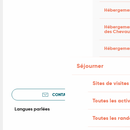
Hébergemen
Hébergement
des Chevau
Hébergement
Séjourner
Sites de visites
CONTACTEZ-NOUS
Toutes les activ
Langues parlées
Langues parlées
Toutes les ran