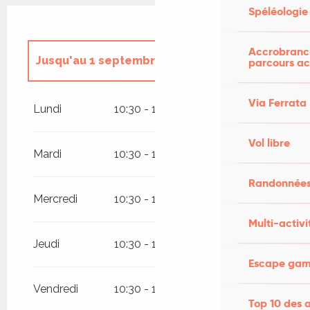
Spéléologie
Accrobranch
Jusqu'au
1 septembre 2026
parcours ac
Du
1 mai 2026
au
3 mai 2026
Via Ferrata
Lundi
10:30 - 18:00
Du
4 mai 2026
au
3 juillet 2026
Vol libre
Mardi
10:30 - 18:00
Randonnées
Mercredi
10:30 - 18:00
Multi-activi
Jeudi
10:30 - 18:00
Escape game
Vendredi
10:30 - 18:00
Top 10 des a