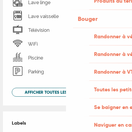
Produits du ter
Lave linge
Lave vaisselle
Bouger
Télévision
Randonner à v
WiFi
Randonner à vé
Piscine
Randonner à V
Parking
Toutes les peti
AFFICHER TOUTES LES PRESTATIONS
Se baigner en e
Offres de prestations
Labels
Labels
Naviguer en c