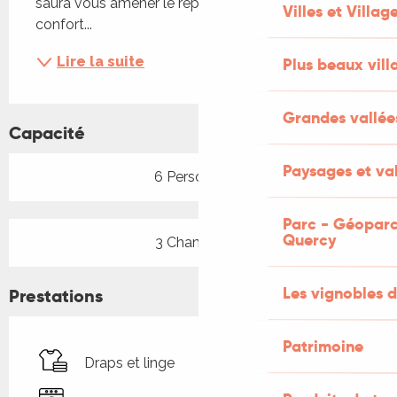
saura vous amener le repos, la quiétude et tout le 
Villes et Villag
confort...
Lire la suite
Plus beaux vill
Grandes vallée
Capacité
Paysages et val
6 Personne(s)
Parc - Géoparc
Quercy
3 Chambre(s)
Les vignobles d
Prestations
Patrimoine
Draps et linge