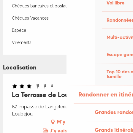
Vol libre
Chèques bancaires et postaux
Chèques Vacances
Randonnées
Espèce
Multi-activi
Virements
Escape game
Localisation
Top 10 des a
famille
Randonner en itiné
La Terrasse de Loubejou
82 impasse de Langèlerie, 46130 Saint-Michel-
Grandes rando
Loubéjou
M'y rendre
Grands itinérai
J'y vais en train !