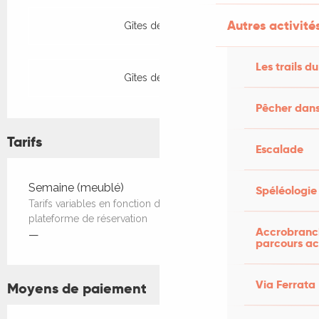
Autres activités
Gîtes de France
Les trails du
Gîtes de France
Pêcher dans
Tarifs
Escalade
Tarifs 2026
Semaine (meublé)
Spéléologie
Tarifs variables en fonction de la période et de la
plateforme de réservation
Accrobranch
—
parcours ac
Via Ferrata
Moyens de paiement