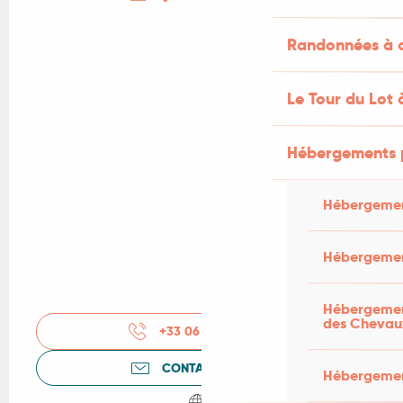
Randonnées à c
Le Tour du Lot 
Hébergements 
Hébergemen
Hébergemen
Hébergement
des Chevau
+33 06 70 94 17
▒▒
CONTACTEZ-NOUS
Hébergement