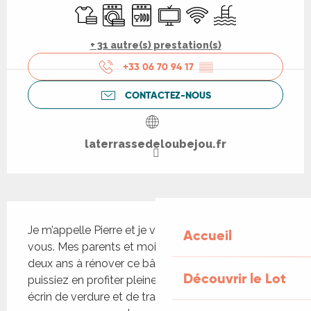
Draps et linge
Lave linge
Lave vaisselle
Télévision
WiFi
Piscine
+ 31 autre(s) prestation(s)
+33 06 70 94 17
▒▒
CONTACTEZ-NOUS
laterrassedeloubejou.fr
Description
Je m’appelle Pierre et je vous invite à entrer chez 
Accueil
vous. Mes parents et moi avons passé plus de 
deux ans à rénover ce bâtiment afin que vous 
Découvrir le Lot
puissiez en profiter pleinement. Située dans un 
écrin de verdure et de tranquillité, cette grange 