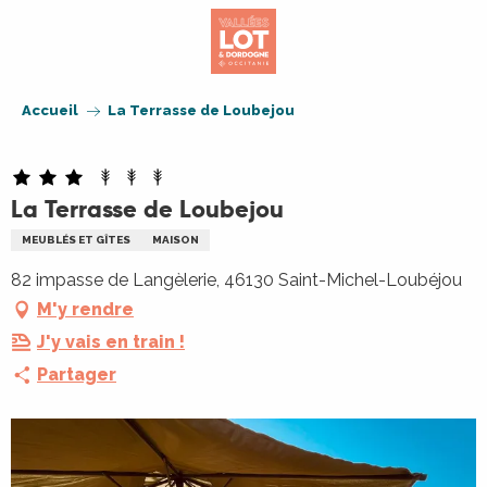
Aller
au
contenu
principal
Accueil
La Terrasse de Loubejou
La Terrasse de Loubejou
MEUBLÉS ET GÎTES
MAISON
82 impasse de Langèlerie, 46130 Saint-Michel-Loubéjou
M'y rendre
J'y vais en train !
Partager