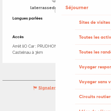
Séjourner
laterrassedeloubejou.fr
Langues parlées
Langues parlées
Sites de visites
Accès
Accès
Toutes les activ
Arrêt liO Car : PRUDHOMAT - Château de
Toutes les ran
Castelnau à 3km
Voyager respo
Voyager sans v
Signaler une erreur
Circuits routier