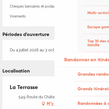
Chèques bancaires et postaux
Multi-activi
Virements
Escape game
Périodes d'ouverture
Top 10 des a
famille
Du 4 juillet 2026 au 3 octobre 2026
Randonner en itiné
Localisation
Grandes rando
La Terrasse
Grands itinérai
549 Route du Château, 46160 Montbrun
Randonnées à c
M'y rendre