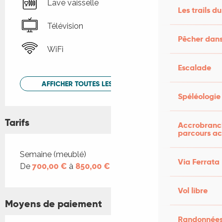
Lave vaisselle
Les trails du
Télévision
Pêcher dans
WiFi
Escalade
AFFICHER TOUTES LES PRESTATIONS
Spéléologie
Tarifs
Accrobranch
parcours ac
Tarifs 2026
Semaine (meublé)
Via Ferrata
De
700,00 €
à
850,00 €
Vol libre
Moyens de paiement
Randonnées