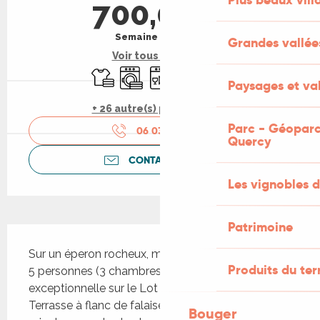
700,00 €
Semaine (meublé)
Grandes vallée
Voir tous les tarifs
Draps et linge
Lave linge
Lave vaisselle
Télévision
WiFi
Paysages et val
+ 26 autre(s) prestation(s)
Parc - Géoparc
06 03 16 37
▒▒
Quercy
CONTACTEZ-NOUS
Les vignobles d
Patrimoine
Description
Sur un éperon rocheux, maison de village pour 2 à 
Produits du ter
5 personnes (3 chambres) avec vue 
exceptionnelle sur le Lot et petit jardin suspendu. 
Terrasse à flanc de falaise. Cajarc à moins de 10 
Bouger