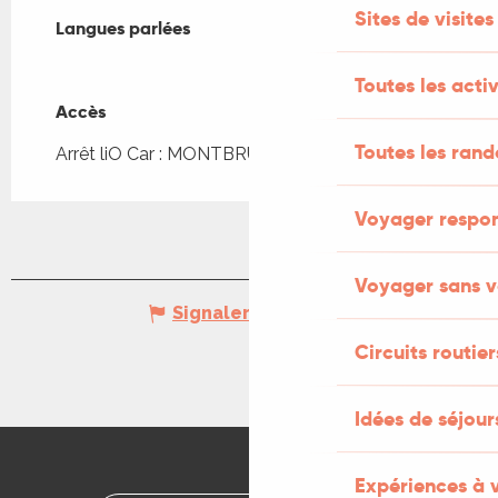
Sites de visites
Langues parlées
Langues parlées
Toutes les activ
Accès
Accès
Toutes les ran
Arrêt liO Car : MONTBRUN - Bourg à 146m
Voyager respo
Voyager sans v
Signaler une erreur
Circuits routier
Idées de séjou
Expériences à 