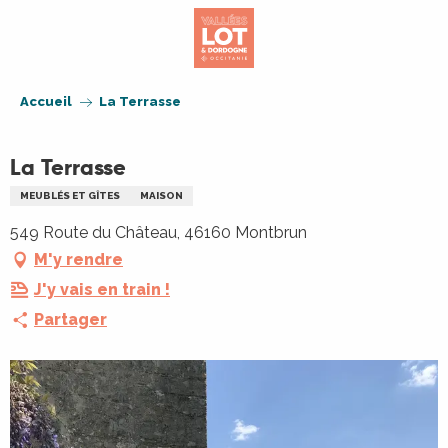
Aller
au
contenu
principal
Accueil
La Terrasse
La Terrasse
MEUBLÉS ET GÎTES
MAISON
549 Route du Château, 46160 Montbrun
M'y rendre
J'y vais en train !
Partager