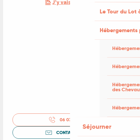
J'y vais en train !
Le Tour du Lot 
Hébergements 
Hébergemen
Hébergemen
Hébergement
des Chevau
Hébergement
06 03 16 37
▒▒
Séjourner
CONTACTEZ-NOUS