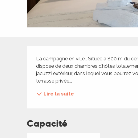
ches,
 et
car
ues
a
Description
ents
La campagne en ville… Située à 800 m du centr
es
dispose de deux chambres d’hôtes totalement
jacuzzi extérieur, dans lequel vous pourrez vo
ents
terrasse privée...
es
ités
Lire la suite
ames
piste
Capacité
 faire