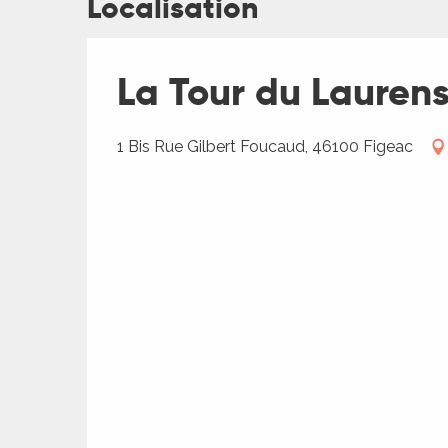
Localisation
La Tour du Lauren
1 Bis Rue Gilbert Foucaud, 46100 Figeac
R
ts