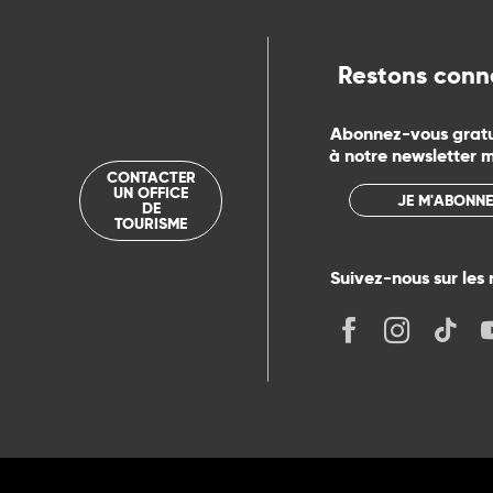
Restons conn
Abonnez-vous grat
à notre newsletter 
CONTACTER
UN OFFICE
JE M'ABONNE
DE
TOURISME
Suivez-nous sur les 
its
r