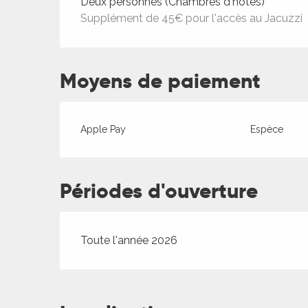
Tarifs 2026
Deux personnes (Chambres d'hôtes)
Supplément de 45€ pour l'accès au Jacuzzi
ages
Moyens de paiement
es
Apple Pay
Espèce
es
Périodes d'ouverture
Toute l'année 2026