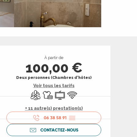
Ouverture et coord
À partir de
100,00 €
Deux personnes (Chambres d'hôtes)
Voir tous les tarifs
Air conditionné
Draps et linge
Télévision
WiFi
+ 11 autre(s) prestation(s)
06 38 58 91
▒▒
CONTACTEZ-NOUS