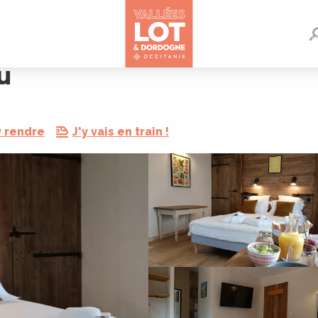
u
y rendre
J'y vais en train !