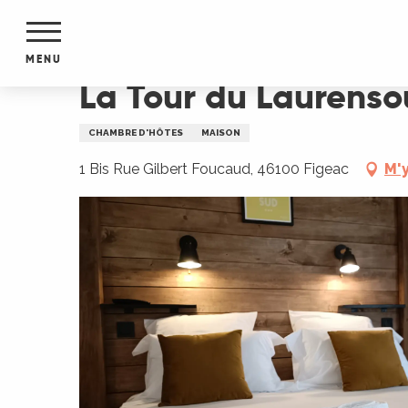
Aller
Accueil
La Tour du Laurensou
au
contenu
MENU
principal
La Tour du Laurenso
NTS
MENTS
CHAMBRE D'HÔTES
MAISON
S
URS
1 Bis Rue Gilbert Foucaud, 46100 Figeac
M'
du Lot
dans
s le
e