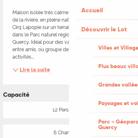
Description
Accueil
Maison isolée très calme de 250 m², en bordure 
de la rivière, en pleine nature à proximité de Saint 
Cirq Lapopie sur un terrain de 6000 m², située 
Découvrir le Lot
dans le Parc naturel régional des Causses du 
Quercy. Idéal pour des vacances en famille ou 
Villes et Villag
entre amis, ou groupe de 12 personnes avec des 
activités...
Plus beaux vill
Lire la suite
Grandes vallée
Capacité
Paysages et val
12 Personne(s)
Parc - Géoparc
Quercy
6 Chambre(s)