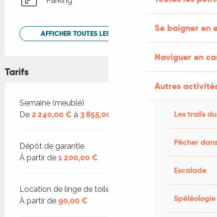
Parking
Se baigner en e
AFFICHER TOUTES LES PRESTATIONS
Naviguer en c
Tarifs
Autres activités
Tarifs 2026
Semaine (meublé)
Les trails du
De
2 240,00 €
à
3 855,00 €
Pêcher dans
Dépôt de garantie
À partir de
1 200,00 €
Escalade
Location de linge de toilette
Spéléologie
À partir de
90,00 €