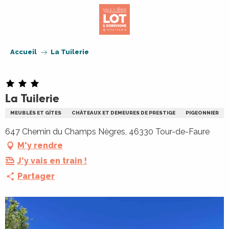
Aller
au
contenu
principal
Accueil
La Tuilerie
La Tuilerie
MEUBLÉS ET GÎTES
CHÂTEAUX ET DEMEURES DE PRESTIGE
PIGEONNIER
647 Chemin du Champs Nègres, 46330 Tour-de-Faure
M'y rendre
J'y vais en train !
Partager