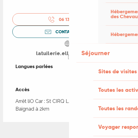
Hébergement
des Chevau
06 13 70 52
▒▒
CONTACTEZ-NOUS
Hébergement
Séjourner
latuilerie.ellohaweb.com
Langues parlées
Langues parlées
Sites de visites
Toutes les activ
Accès
Accès
Arrêt liO Car : St CIRQ LAPOPIE - Camping
Toutes les ran
Baignad à 2km
Voyager respo