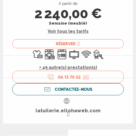
À partir de
2 240,00 €
Semaine (meublé)
Voir tous les tarifs
RÉSERVER
Draps et linge
Lave linge
Lave vaisselle
Télévision
WiFi
Jeux pour enfants 
+ 49 autre(s) prestation(s)
06 13 70 52
▒▒
CONTACTEZ-NOUS
latuilerie.ellohaweb.com