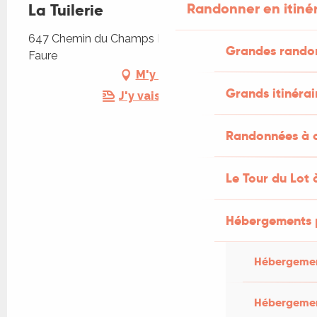
Randonner en itiné
La Tuilerie
647 Chemin du Champs Nègres, 46330 Tour-de-
Grandes rando
Faure
M'y rendre
Grands itinérai
J'y vais en train !
Randonnées à c
Le Tour du Lot 
Hébergements 
Hébergemen
Hébergemen